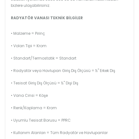
bizlere ulaşabilirsiniz.
RADYATÖR VANASI TEKNİK BİLGİLER
• Malzeme = Pirinç
• Volan Tipi = Krom
• Standart/Termostatik = Standart
• Radyatör veya Havlupan Giriş Diş Ölçüsü = ½" Erkek Diş
• Tesisat Giriş Diş Ölçüsü = ½" Dişi Diş
• Vana Cinsi = Köşe
• Renk/Kaplama = Krom
• Uyumlu Tesisat Borusu = PPRC
• Kullanım Alanları = Tüm Radyatör ve Havlupanlar