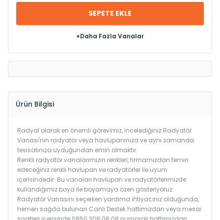
SEPETE EKLE
+Daha Fazla Vanalar
Ürün Bilgisi
Radyal olarak en önemli görevimiz, incelediğiniz Radyatör
Vanası'nın radyatör veya havlupanınıza ve aynı zamanda
tesisatınıza uyduğundan emin olmaktır.
Renkli radyatör vanalarımızın renkleri, firmamızdan temin
edeceğiniz renkli havlupan ve radyatörler ile uyum
içerisindedir. Bu vanaları havlupan ve radyatörlerimizde
kullandığımız boya ile boyamaya özen gösteriyoruz.
Radyatör Vanasını seçerken yardıma ihtiyacınız olduğunda,
hemen sağda bulunan Canlı Destek hattımızdan veya mesai
saatleri içerisinde 0850 308 08 08 numaralı hattımızdan