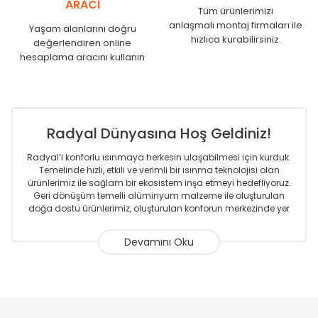
ARACI
Tüm ürünlerimizi
anlaşmalı montaj firmaları ile
Yaşam alanlarını doğru
hızlıca kurabilirsiniz.
değerlendiren online
hesaplama aracını kullanın
Yukarıdaki örnekler çok satılan ürünlerden seçiminize
yardımcı olması için verilmiştir.
Radyal Dünyasına Hoş Geldiniz!
Radyal’i konforlu ısınmaya herkesin ulaşabilmesi için kurduk.
Temelinde hızlı, etkili ve verimli bir ısınma teknolojisi olan
Pex Tesisat Boruları
ürünlerimiz ile sağlam bir ekosistem inşa etmeyi hedefliyoruz.
Geri dönüşüm temelli alüminyum malzeme ile oluşturulan
doğa dostu ürünlerimiz, oluşturulan konforun merkezinde yer
almaktadır.
Sizlere sunmakta olduğumuz Alüminyum Radyatör ve
Havlupanlar ile önce konforlu ısınmayı, sonrasında
mekânlarınız için tüm tasarım ihtiyaçlarınızı da karşılayacak
çözümleri üretmekteyiz. Son teknoloji ve robotik hatlarıyla
radyatör ve havlupan üretimi yapan Radyal, özellikle
PPRC Tesisat Boruları
mimarların ve tasarımcıların tercih ettiği bir marka olmaktan
Herhangi bir kılıfın içinde bulunmazlar.