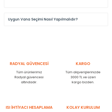
Uygun Vana Seçimi Nasıl Yapılmalıdır?
RADYAL GÜVENCESİ
KARGO
Tüm ürünlerimiz
Tüm alışverişlerinizde
Radyal güvencesi
3000 TL ve üzeri
altındadır.
kargo bizden.
Tesisatınız zeminden çıkıyor ise;
ISI İHTİYACI HESAPLAMA
KOLAY KURULUM