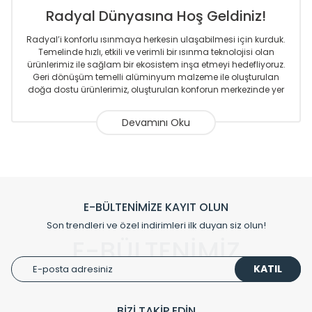
Radyal Dünyasına Hoş Geldiniz!
Radyal’i konforlu ısınmaya herkesin ulaşabilmesi için kurduk.
Temelinde hızlı, etkili ve verimli bir ısınma teknolojisi olan
ürünlerimiz ile sağlam bir ekosistem inşa etmeyi hedefliyoruz.
Geri dönüşüm temelli alüminyum malzeme ile oluşturulan
doğa dostu ürünlerimiz, oluşturulan konforun merkezinde yer
almaktadır.
Sizlere sunmakta olduğumuz Alüminyum Radyatör ve
Havlupanlar ile önce konforlu ısınmayı, sonrasında
mekânlarınız için tüm tasarım ihtiyaçlarınızı da karşılayacak
çözümleri üretmekteyiz. Son teknoloji ve robotik hatlarıyla
radyatör ve havlupan üretimi yapan Radyal, özellikle
mimarların ve tasarımcıların tercih ettiği bir marka olmaktan
gurur duymaktadır. Avrupa’ya yapmakta olduğu ihracat ile
E-BÜLTENİMİZE KAYIT OLUN
de ürünlerinde sadece tasarımın ön planda olmadığını aynı
Son trendleri ve özel indirimleri ilk duyan siz olun!
zamanda kalite olarak ta en üst seviyede olduğunu
E-BÜLTENİMİZ
göstermiştir.
KATIL
Çevreci ve yeşil enerji yaklaşımlarıyla ve sıfır karbon ayak izi
hedefiyle üretim yapan Radyal çevreye duyarlı üretim
prensipleriyle sektörüne öncülük etmektedir.
BİZİ TAKİP EDİN