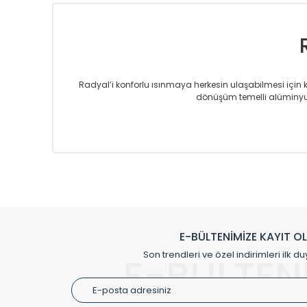
Ağırlık /
Weight
Kg/Ad
Radyal’i konforlu ısınmaya herkesin ulaşabilmesi için kur
dönüşüm temelli alüminyum
Sizlere sunmakta olduğumuz Alüminyum Radyatör ve H
üretmekteyiz. Son teknoloji ve robotik hatlarıyla rady
Avrupa’ya yapmakta olduğu ihracat ile de ürü
Çevreci ve yeşil enerji yaklaşımlarıyla ve 
Klasik modellerimizin yanında, modern hatları ile de d
önemli farklılıklar yaratmaktadır. Si
E-BÜLTENİMİZE KAYIT O
Radyal sunmuş olduğu Alüminyum radyatör ve havl
Son trendleri ve özel indirimleri ilk du
E-BÜLTEN
Size özel olarak üretilen Radyatör ve