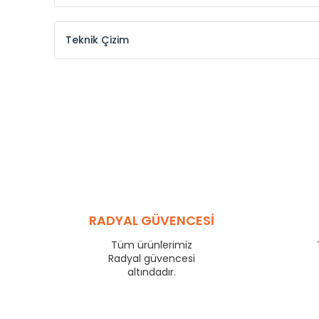
Teknik Çizim
AKASYA
Birim 
Model Kodu /
Model Code
AK
Dilim sayısı /
Number of Section
Adet 
Boşluk sayısı /
Number of Slots
Adet 
Yükseklik /
Height
mm
Eksenler arası /
Centres
mm
Genişlik /
Width
mm
Su hacmi /
Water Capacity
Litre /
RADYAL GÜVENCESİ
Isıl güç /
Power
∆T 60 (90/ 70-20 ˚C)
Watt
Tüm ürünlerimiz
Isıl güç /
Power
∆T 60 (90/ 70-20 ˚C)
Kcal/
Radyal güvencesi
Isıl güç /
Power
∆T 50 (75/ 65-20 ˚C)
Watt
altındadır.
Isıl güç /
Power
∆T 50 (75/ 65-20 ˚C)
Kcal/
Duvar - Tesisat Aksı /
Wall-Centres distance
mm
Duvar- Havlupan Önü /
Wall-Towel Warmers Front
mm