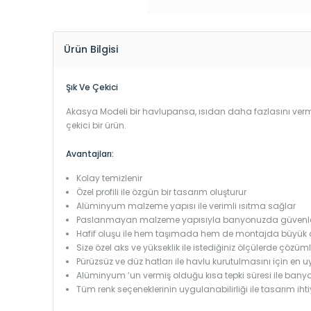
Ürün Bilgisi
Şık Ve Çekici
Akasya Modeli bir havlupansa, ısıdan daha fazlasını vermel
çekici bir ürün.
Avantajları:
Kolay temizlenir
Özel profili ile özgün bir tasarım oluşturur
Alüminyum malzeme yapısı ile verimli ısıtma sağlar
Paslanmayan malzeme yapısıyla banyonuzda güvenle k
Hafif oluşu ile hem taşımada hem de montajda büyük 
Size özel aks ve yükseklik ile istediğiniz ölçülerde çözüml
Pürüzsüz ve düz hatları ile havlu kurutulmasını için en
Alüminyum ’un vermiş olduğu kısa tepki süresi ile bany
Tüm renk seçeneklerinin uygulanabilirliği ile tasarım iht