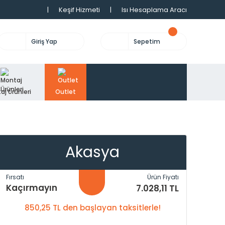
|
Keşif Hizmeti
|
Isı Hesaplama Aracı
Giriş Yap
Sepetim
aj Ürünleri
Outlet
Akasya
Fırsatı
Ürün Fiyatı
Kaçırmayın
7.028,11 TL
850,25 TL den başlayan taksitlerle!