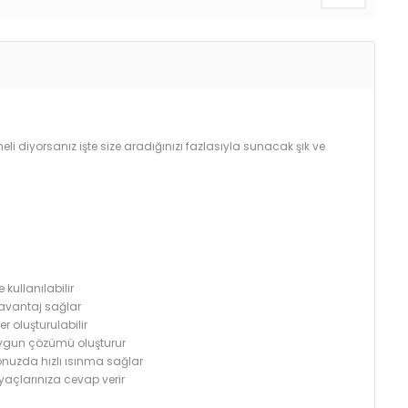
i diyorsanız işte size aradığınızı fazlasıyla sunacak şık ve
ullanılabilir
avantaj sağlar
er oluşturulabilir
 uygun çözümü oluşturur
onuzda hızlı ısınma sağlar
iyaçlarınıza cevap verir