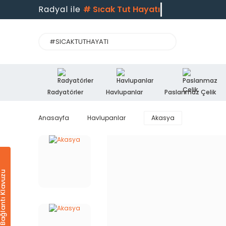
Radyal ile
#
Sıcak Tut Hayatı
Radyatörler
Havlupanlar
Paslanmaz Çelik
Anasayfa
Havlupanlar
Akasya
Ürün & Bağlantı Klavuzu