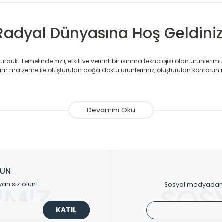
 /
Unit
2,03
2,63
2,94
Radyal Dünyasına Hoş Geldiniz
duk. Temelinde hızlı, etkili ve verimli bir ısınma teknolojisi olan ürünlerim
 malzeme ile oluşturulan doğa dostu ürünlerimiz, oluşturulan konforun 
avlupanlar ile önce konforlu ısınmayı, sonrasında mekânlarınız için tü
atör ve havlupan üretimi yapan Radyal, özellikle mimarların ve tasarımcıla
nlerinde sadece tasarımın ön planda olmadığını aynı zamanda kalite ola
sıfır karbon ayak izi hedefiyle üretim yapan Radyal çevreye duyarlı üretim 
ikkat çeken tasarım radyatörlerimiz veülkemizdeki birçok elite projede terci
zin tasarladığınız boyut ve renge göre üretilebilen Radyatör ve havlupanla
LUN
upanların tamamlayıcısı olan vana, montaj aparatı, termostat, boru gizle
yan siz olun!
Sosyal medyadan p
İMİZ
SOS
oluşturmaktadır.
KATIL
 havlupan seçerken yardıma ihtiyacınız olduğunda,
0850 308 08 08
no’lu ş