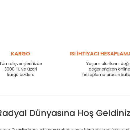
KARGO
ISI İHTİYACI HESAPLAM
Tüm alışverişlerinizde
Yaşam alanlarını doğ
3000 TL ve üzeri
değerlendiren onlin
kargo bizden.
hesaplama aracını kull
Radyal Dünyasına Hoş Geldiniz
duk. Temelinde hızlı, etkili ve verimli bir ısınma teknolojisi olan ürünlerim