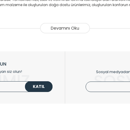
 malzeme ile oluşturulan doğa dostu ürünlerimiz, oluşturulan konforun 
avlupanlar ile önce konforlu ısınmayı, sonrasında mekânlarınız için tü
atör ve havlupan üretimi yapan Radyal, özellikle mimarların ve tasarımcıla
nlerinde sadece tasarımın ön planda olmadığını aynı zamanda kalite ola
sıfır karbon ayak izi hedefiyle üretim yapan Radyal çevreye duyarlı üretim 
ikkat çeken tasarım radyatörlerimiz veülkemizdeki birçok elite projede terci
zin tasarladığınız boyut ve renge göre üretilebilen Radyatör ve havlupanla
LUN
upanların tamamlayıcısı olan vana, montaj aparatı, termostat, boru gizle
yan siz olun!
Sosyal medyadan p
İMİZ
SOS
oluşturmaktadır.
KATIL
 havlupan seçerken yardıma ihtiyacınız olduğunda,
0850 308 08 08
no’lu ş
UPLARI
HIZLI MENÜ
 Radyatörler
Üye Ol