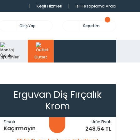
|
Keşif Hizmeti
|
Isı Hesaplama Aracı
Giriş Yap
Sepetim
aj Ürünleri
Outlet
Erguvan Diş Fırçalık
Krom
Fırsatı
Ürün Fiyatı
Kaçırmayın
248,54 TL