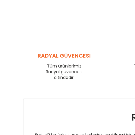
RADYAL GÜVENCESİ
Tüm ürünlerimiz
Radyal güvencesi
altındadır.
Radyal’i konforlu ısınmaya herkesin ulaşabilmesi için kur