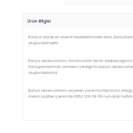
Ürün Bilgisi
Radyal olarak en önemli hedeflerimizden birisi, banyolarımı
oluşturabilmektir.
Banyo aksesuarlarını, firmamızdan temin edebileceğiniz far
Havlupanlarımızın isimlerini verdiğimiz banyo aksesuarlar
oluşturabilirsiniz.
Banyo aksesuarlarını seçerken yardıma ihtiyacınız old
mesai saatleri içerisinde 0850 308 08 08 numaralı hattımız