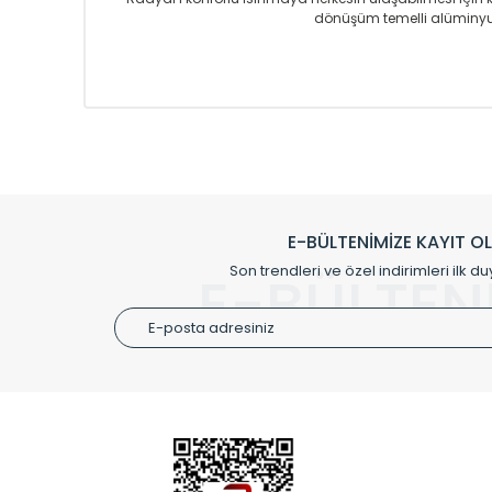
dönüşüm temelli alüminyum
Sizlere sunmakta olduğumuz Alüminyum Radyatör ve H
üretmekteyiz. Son teknoloji ve robotik hatlarıyla rady
Avrupa’ya yapmakta olduğu ihracat ile de ürü
Çevreci ve yeşil enerji yaklaşımlarıyla ve 
Klasik modellerimizin yanında, modern hatları ile de d
önemli farklılıklar yaratmaktadır. Si
E-BÜLTENİMİZE KAYIT O
Radyal sunmuş olduğu Alüminyum radyatör ve havl
Son trendleri ve özel indirimleri ilk du
E-BÜLTEN
Size özel olarak üretilen Radyatör ve
ÜRÜN GR
Alüminyum