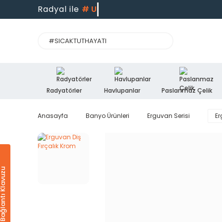
Radyal ile
#
Uzma
Radyatörler
Havlupanlar
Paslanmaz Çelik
Anasayfa
Banyo Ürünleri
Erguvan Serisi
Er
Ürün & Bağlantı Klavuzu