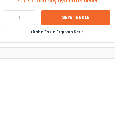
30,07 TL den başlayan taksitlerle!
SEPETE EKLE
+Daha Fazla Erguvan Serisi