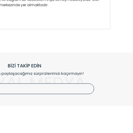
merkezinde yer almaktadır.
m tasarım ihtiyaçlarınızı da karşılayacak çözümleri
rın tercih ettiği bir marka olmaktan gurur duymaktadır.
rak ta en üst seviyede olduğunu göstermiştir.
prensipleriyle sektörüne öncülük etmektedir.
h edilmekte, mimarların kişiselleştirilmiş çözümlerinde
rımız mekânlarınıza değer katmaktadır.
BİZİ TAKİP EDİN
me kılıfı gibi aksesuarları ile de özel çözümler
aylaşacağımız sürprizlerimizi kaçırmayın!
YAL MEDYA
irket hattımızdan bizlere ulaşabilirsiniz.
SÖZLEŞMELER
Kullanım Koşulları