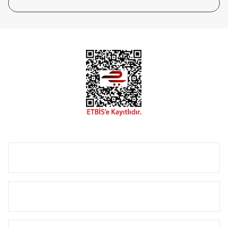
tasarladığınız boyut ve renge göre üretilebilen Radyatör ve
havlupanlarımız mekânlarınıza değer katmaktadır.
Radyal sunmuş olduğu Alüminyum radyatör ve
havlupanların tamamlayıcısı olan vana, montaj aparatı,
termostat, boru gizleme kılıfı gibi aksesuarları ile de özel
çözümler oluşturmaktadır.
Size özel olarak üretilen Radyatör ve havlupan seçerken
yardıma ihtiyacınız olduğunda,
0850 308 08 08
no’lu şirket
hattımızdan bizlere ulaşabilirsiniz.
ÜRÜN GRUPLARI
HIZLI MENÜ