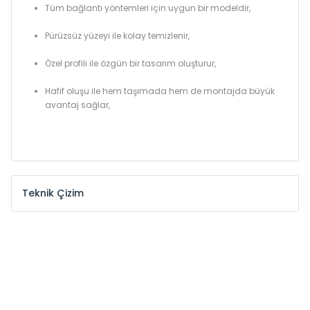
Tüm bağlantı yöntemleri için uygun bir modeldir,
Pürüzsüz yüzeyi ile kolay temizlenir,
Özel profili ile özgün bir tasarım oluşturur,
Hafif oluşu ile hem taşımada hem de montajda büyük
avantaj sağlar,
Teknik Çizim
Model /
Model
Yükseklik /
Height
Eksenler Arası /
Cen
Kodu /
Code
(mm)
(mm)
HA
300
265
HA
375
340