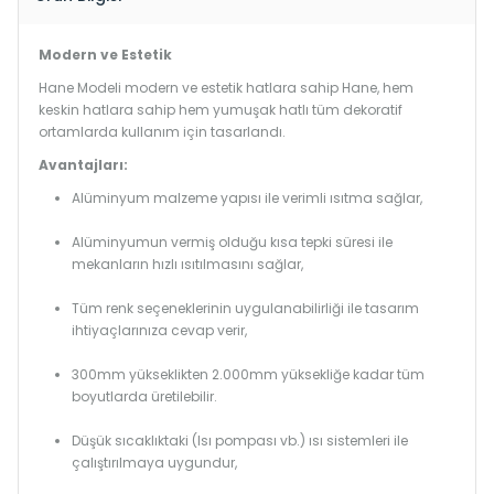
Modern ve Estetik
Hane Modeli modern ve estetik hatlara sahip Hane, hem
keskin hatlara sahip hem yumuşak hatlı tüm dekoratif
ortamlarda kullanım için tasarlandı.
Avantajları:
Alüminyum malzeme yapısı ile verimli ısıtma sağlar,
Alüminyumun vermiş olduğu kısa tepki süresi ile
mekanların hızlı ısıtılmasını sağlar,
Tüm renk seçeneklerinin uygulanabilirliği ile tasarım
ihtiyaçlarınıza cevap verir,
300mm yükseklikten 2.000mm yüksekliğe kadar tüm
boyutlarda üretilebilir.
Düşük sıcaklıktaki (Isı pompası vb.) ısı sistemleri ile
çalıştırılmaya uygundur,