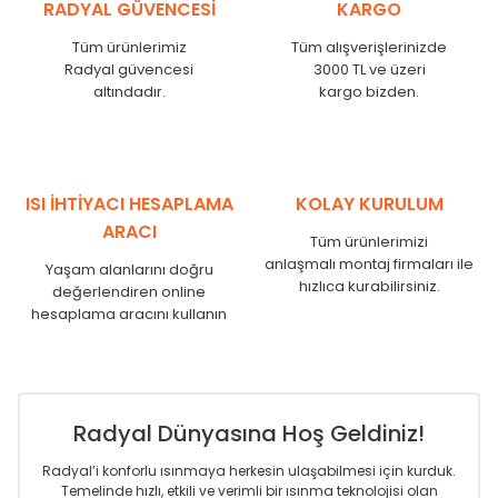
RADYAL GÜVENCESİ
KARGO
HA
450
415
HA
525
490
Tüm ürünlerimiz
Tüm alışverişlerinizde
Radyal güvencesi
3000 TL ve üzeri
HA
600
565
altındadır.
kargo bizden.
HA
750
715
HA
825
790
HA
900
865
HA
1000
965
ISI İHTİYACI HESAPLAMA
KOLAY KURULUM
HA
1250
1215
ARACI
HA
1500
1465
Tüm ürünlerimizi
HA
1800
1765
anlaşmalı montaj firmaları ile
Yaşam alanlarını doğru
hızlıca kurabilirsiniz.
değerlendiren online
hesaplama aracını kullanın
Radyal Dünyasına Hoş Geldiniz!
Radyal’i konforlu ısınmaya herkesin ulaşabilmesi için kurduk.
Temelinde hızlı, etkili ve verimli bir ısınma teknolojisi olan