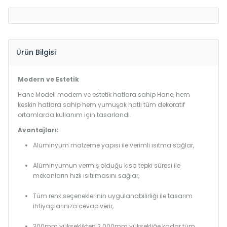
Ürün Bilgisi
Modern ve Estetik
Hane Modeli modern ve estetik hatlara sahip Hane, hem
keskin hatlara sahip hem yumuşak hatlı tüm dekoratif
ortamlarda kullanım için tasarlandı.
Avantajları:
Alüminyum malzeme yapısı ile verimli ısıtma sağlar,
Alüminyumun vermiş olduğu kısa tepki süresi ile
mekanların hızlı ısıtılmasını sağlar,
Tüm renk seçeneklerinin uygulanabilirliği ile tasarım
ihtiyaçlarınıza cevap verir,
300mm yükseklikten 2.000mm yüksekliğe kadar tüm