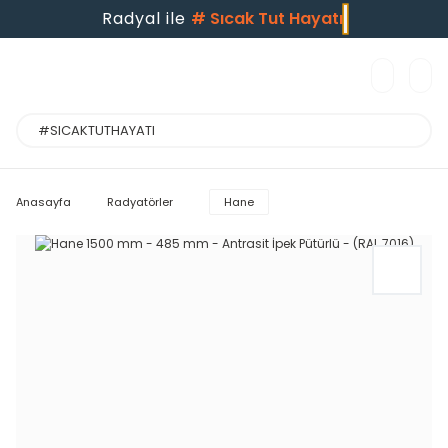
Radyal ile
#
Sıcak Tut Hayatı
Anasayfa
Radyatörler
Hane