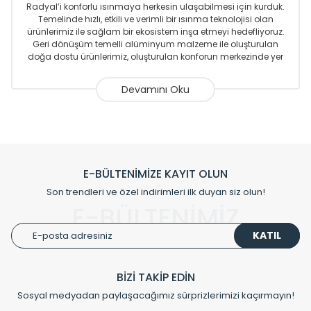
Radyal’i konforlu ısınmaya herkesin ulaşabilmesi için kurduk.
Temelinde hızlı, etkili ve verimli bir ısınma teknolojisi olan
ürünlerimiz ile sağlam bir ekosistem inşa etmeyi hedefliyoruz.
Geri dönüşüm temelli alüminyum malzeme ile oluşturulan
doğa dostu ürünlerimiz, oluşturulan konforun merkezinde yer
almaktadır.
Sizlere sunmakta olduğumuz Alüminyum Radyatör ve
Havlupanlar ile önce konforlu ısınmayı, sonrasında
mekânlarınız için tüm tasarım ihtiyaçlarınızı da karşılayacak
çözümleri üretmekteyiz. Son teknoloji ve robotik hatlarıyla
radyatör ve havlupan üretimi yapan Radyal, özellikle
mimarların ve tasarımcıların tercih ettiği bir marka olmaktan
gurur duymaktadır. Avrupa’ya yapmakta olduğu ihracat ile
E-BÜLTENİMİZE KAYIT OLUN
de ürünlerinde sadece tasarımın ön planda olmadığını aynı
Son trendleri ve özel indirimleri ilk duyan siz olun!
zamanda kalite olarak ta en üst seviyede olduğunu
E-BÜLTENİMİZ
göstermiştir.
KATIL
Çevreci ve yeşil enerji yaklaşımlarıyla ve sıfır karbon ayak izi
hedefiyle üretim yapan Radyal çevreye duyarlı üretim
prensipleriyle sektörüne öncülük etmektedir.
BİZİ TAKİP EDİN
Sosyal medyadan paylaşacağımız sürprizlerimizi kaçırmayın!
Klasik modellerimizin yanında, modern hatları ile de dikkat
çeken tasarım radyatörlerimiz veülkemizdeki birçok elite