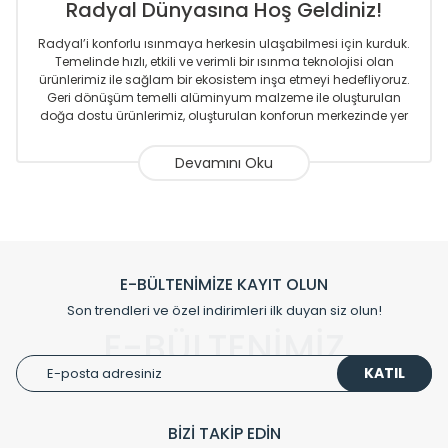
Radyal Dünyasına Hoş Geldiniz!
Radyal’i konforlu ısınmaya herkesin ulaşabilmesi için kurduk.
Temelinde hızlı, etkili ve verimli bir ısınma teknolojisi olan
ürünlerimiz ile sağlam bir ekosistem inşa etmeyi hedefliyoruz.
Geri dönüşüm temelli alüminyum malzeme ile oluşturulan
doğa dostu ürünlerimiz, oluşturulan konforun merkezinde yer
almaktadır.
Sizlere sunmakta olduğumuz Alüminyum Radyatör ve
Havlupanlar ile önce konforlu ısınmayı, sonrasında
mekânlarınız için tüm tasarım ihtiyaçlarınızı da karşılayacak
çözümleri üretmekteyiz. Son teknoloji ve robotik hatlarıyla
radyatör ve havlupan üretimi yapan Radyal, özellikle
mimarların ve tasarımcıların tercih ettiği bir marka olmaktan
gurur duymaktadır. Avrupa’ya yapmakta olduğu ihracat ile
E-BÜLTENİMİZE KAYIT OLUN
de ürünlerinde sadece tasarımın ön planda olmadığını aynı
Son trendleri ve özel indirimleri ilk duyan siz olun!
zamanda kalite olarak ta en üst seviyede olduğunu
E-BÜLTENİMİZ
göstermiştir.
KATIL
Çevreci ve yeşil enerji yaklaşımlarıyla ve sıfır karbon ayak izi
hedefiyle üretim yapan Radyal çevreye duyarlı üretim
prensipleriyle sektörüne öncülük etmektedir.
BİZİ TAKİP EDİN