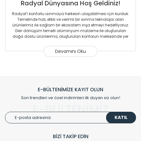
Radyal Dünyasına Hoş Geldiniz!
Radyal’i konforlu ısınmaya herkesin ulaşabilmesi için kurduk.
Temelinde hızlı, etkili ve verimli bir ısınma teknolojisi olan
ürünlerimiz ile sağlam bir ekosistem inşa etmeyi hedefliyoruz.
Geri dönüşüm temelli alüminyum malzeme ile oluşturulan
doğa dostu ürünlerimiz, oluşturulan konforun merkezinde yer
almaktadır.
Sizlere sunmakta olduğumuz Alüminyum Radyatör ve
Havlupanlar ile önce konforlu ısınmayı, sonrasında
mekânlarınız için tüm tasarım ihtiyaçlarınızı da karşılayacak
çözümleri üretmekteyiz. Son teknoloji ve robotik hatlarıyla
radyatör ve havlupan üretimi yapan Radyal, özellikle
mimarların ve tasarımcıların tercih ettiği bir marka olmaktan
gurur duymaktadır. Avrupa’ya yapmakta olduğu ihracat ile
E-BÜLTENİMİZE KAYIT OLUN
de ürünlerinde sadece tasarımın ön planda olmadığını aynı
Son trendleri ve özel indirimleri ilk duyan siz olun!
zamanda kalite olarak ta en üst seviyede olduğunu
E-BÜLTENİMİZ
göstermiştir.
KATIL
Çevreci ve yeşil enerji yaklaşımlarıyla ve sıfır karbon ayak izi
hedefiyle üretim yapan Radyal çevreye duyarlı üretim
prensipleriyle sektörüne öncülük etmektedir.
BİZİ TAKİP EDİN