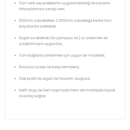
Tüm renk seçeneklerinin uygulanabilirliği ile tasarım
ihtiyaçlarınıza cevap verir,
300mm yükseklikten 2.000mm yüksekliğe kadar tüm
boyutlarda üretilebilir.
Düşük sıcaklıktaki (Isı pompası vb.) ısı sistemleri ile
çalıştırılmaya uygundur,
Tüm bağlantı yöntemleri için uygun bir modeldir,
Pürüzsüz yüzeyi ile kolay temizlenir,
Özel profili ile özgün bir tasarım oluşturur,
Hafif oluşu ile hem taşımada hem de montajda büyük
avantaj sağlar,