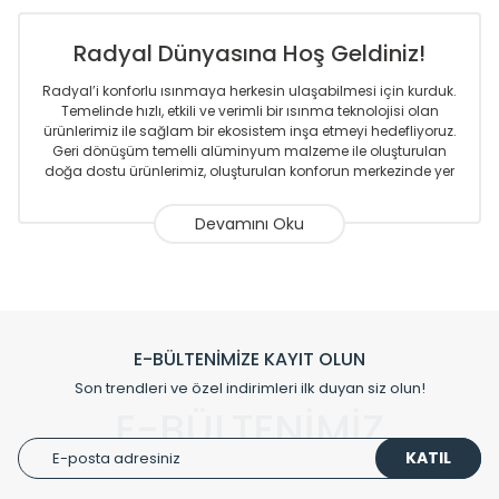
Radyal Dünyasına Hoş Geldiniz!
Radyal’i konforlu ısınmaya herkesin ulaşabilmesi için kurduk.
Temelinde hızlı, etkili ve verimli bir ısınma teknolojisi olan
ürünlerimiz ile sağlam bir ekosistem inşa etmeyi hedefliyoruz.
Geri dönüşüm temelli alüminyum malzeme ile oluşturulan
doğa dostu ürünlerimiz, oluşturulan konforun merkezinde yer
almaktadır.
Sizlere sunmakta olduğumuz Alüminyum Radyatör ve
Havlupanlar ile önce konforlu ısınmayı, sonrasında
mekânlarınız için tüm tasarım ihtiyaçlarınızı da karşılayacak
çözümleri üretmekteyiz. Son teknoloji ve robotik hatlarıyla
radyatör ve havlupan üretimi yapan Radyal, özellikle
mimarların ve tasarımcıların tercih ettiği bir marka olmaktan
gurur duymaktadır. Avrupa’ya yapmakta olduğu ihracat ile
E-BÜLTENİMİZE KAYIT OLUN
de ürünlerinde sadece tasarımın ön planda olmadığını aynı
Son trendleri ve özel indirimleri ilk duyan siz olun!
zamanda kalite olarak ta en üst seviyede olduğunu
E-BÜLTENİMİZ
göstermiştir.
KATIL
Çevreci ve yeşil enerji yaklaşımlarıyla ve sıfır karbon ayak izi
hedefiyle üretim yapan Radyal çevreye duyarlı üretim