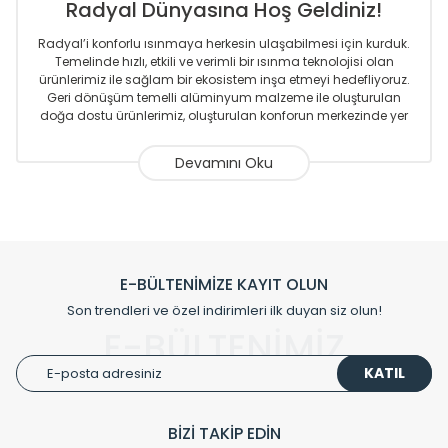
Radyal Dünyasına Hoş Geldiniz!
Radyal’i konforlu ısınmaya herkesin ulaşabilmesi için kurduk.
Temelinde hızlı, etkili ve verimli bir ısınma teknolojisi olan
ürünlerimiz ile sağlam bir ekosistem inşa etmeyi hedefliyoruz.
Geri dönüşüm temelli alüminyum malzeme ile oluşturulan
doğa dostu ürünlerimiz, oluşturulan konforun merkezinde yer
almaktadır.
Sizlere sunmakta olduğumuz Alüminyum Radyatör ve
Havlupanlar ile önce konforlu ısınmayı, sonrasında
mekânlarınız için tüm tasarım ihtiyaçlarınızı da karşılayacak
çözümleri üretmekteyiz. Son teknoloji ve robotik hatlarıyla
radyatör ve havlupan üretimi yapan Radyal, özellikle
mimarların ve tasarımcıların tercih ettiği bir marka olmaktan
gurur duymaktadır. Avrupa’ya yapmakta olduğu ihracat ile
E-BÜLTENİMİZE KAYIT OLUN
de ürünlerinde sadece tasarımın ön planda olmadığını aynı
Son trendleri ve özel indirimleri ilk duyan siz olun!
zamanda kalite olarak ta en üst seviyede olduğunu
E-BÜLTENİMİZ
göstermiştir.
KATIL
Çevreci ve yeşil enerji yaklaşımlarıyla ve sıfır karbon ayak izi
hedefiyle üretim yapan Radyal çevreye duyarlı üretim
prensipleriyle sektörüne öncülük etmektedir.
BİZİ TAKİP EDİN