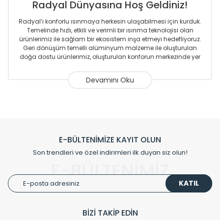
Radyal Dünyasına Hoş Geldiniz!
Radyal’i konforlu ısınmaya herkesin ulaşabilmesi için kurduk.
Temelinde hızlı, etkili ve verimli bir ısınma teknolojisi olan
ürünlerimiz ile sağlam bir ekosistem inşa etmeyi hedefliyoruz.
Geri dönüşüm temelli alüminyum malzeme ile oluşturulan
doğa dostu ürünlerimiz, oluşturulan konforun merkezinde yer
almaktadır.
Sizlere sunmakta olduğumuz Alüminyum Radyatör ve
Havlupanlar ile önce konforlu ısınmayı, sonrasında
mekânlarınız için tüm tasarım ihtiyaçlarınızı da karşılayacak
çözümleri üretmekteyiz. Son teknoloji ve robotik hatlarıyla
radyatör ve havlupan üretimi yapan Radyal, özellikle
mimarların ve tasarımcıların tercih ettiği bir marka olmaktan
gurur duymaktadır. Avrupa’ya yapmakta olduğu ihracat ile
E-BÜLTENİMİZE KAYIT OLUN
de ürünlerinde sadece tasarımın ön planda olmadığını aynı
Son trendleri ve özel indirimleri ilk duyan siz olun!
zamanda kalite olarak ta en üst seviyede olduğunu
E-BÜLTENİMİZ
göstermiştir.
KATIL
Çevreci ve yeşil enerji yaklaşımlarıyla ve sıfır karbon ayak izi
hedefiyle üretim yapan Radyal çevreye duyarlı üretim
prensipleriyle sektörüne öncülük etmektedir.
BİZİ TAKİP EDİN