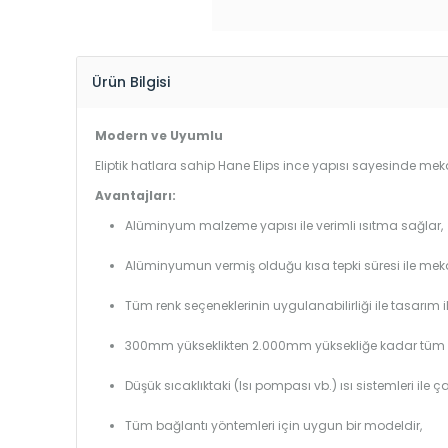
Ürün Bilgisi
Modern ve Uyumlu
Eliptik hatlara sahip Hane Elips ince yapısı sayesinde mekan
Avantajları:
Alüminyum malzeme yapısı ile verimli ısıtma sağlar,
Alüminyumun vermiş olduğu kısa tepki süresi ile mekanl
Tüm renk seçeneklerinin uygulanabilirliği ile tasarım i
300mm yükseklikten 2.000mm yüksekliğe kadar tüm boy
Düşük sıcaklıktaki (Isı pompası vb.) ısı sistemleri ile 
Tüm bağlantı yöntemleri için uygun bir modeldir,