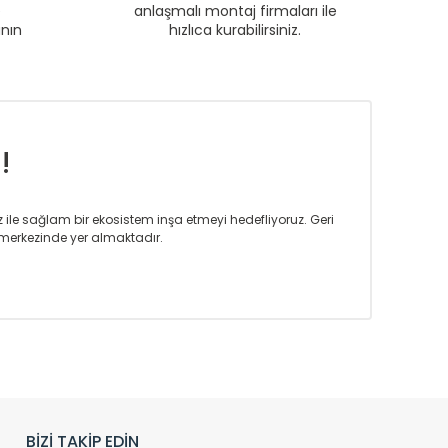
e
anlaşmalı montaj firmaları ile
anın
hızlıca kurabilirsiniz.
!
iz ile sağlam bir ekosistem inşa etmeyi hedefliyoruz. Geri
merkezinde yer almaktadır.
m tasarım ihtiyaçlarınızı da karşılayacak çözümleri
rın tercih ettiği bir marka olmaktan gurur duymaktadır.
rak ta en üst seviyede olduğunu göstermiştir.
prensipleriyle sektörüne öncülük etmektedir.
h edilmekte, mimarların kişiselleştirilmiş çözümlerinde
rımız mekânlarınıza değer katmaktadır.
BİZİ TAKİP EDİN