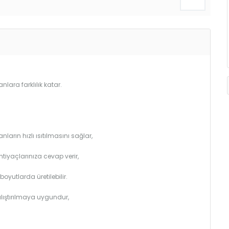
lara farklılık katar.
arın hızlı ısıtılmasını sağlar,
htiyaçlarınıza cevap verir,
utlarda üretilebilir.
çalıştırılmaya uygundur,