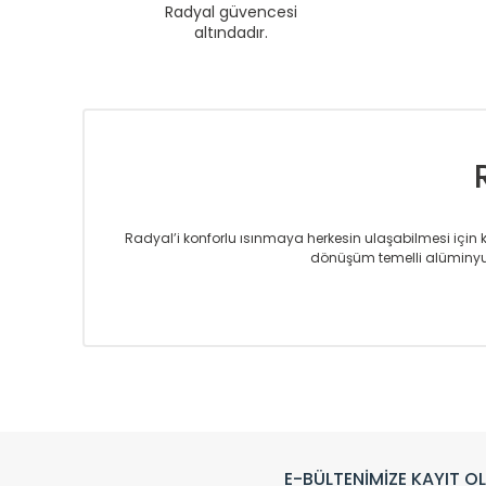
Radyal güvencesi
altındadır.
Radyal’i konforlu ısınmaya herkesin ulaşabilmesi için kur
dönüşüm temelli alüminyum
Sizlere sunmakta olduğumuz Alüminyum Radyatör ve H
üretmekteyiz. Son teknoloji ve robotik hatlarıyla rady
Avrupa’ya yapmakta olduğu ihracat ile de ürü
Çevreci ve yeşil enerji yaklaşımlarıyla ve 
Klasik modellerimizin yanında, modern hatları ile de d
önemli farklılıklar yaratmaktadır. Si
E-BÜLTENİMİZE KAYIT O