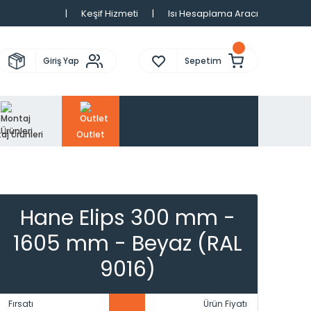
|
Keşif Hizmeti
|
Isı Hesaplama Aracı
Giriş Yap
Sepetim
aj Ürünleri
Outlet
Hane Elips 300 mm -
1605 mm - Beyaz (RAL
9016)
Fırsatı
Ürün Fiyatı