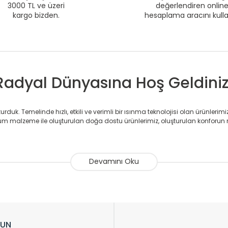
3000 TL ve üzeri
değerlendiren onlin
kargo bizden.
hesaplama aracını kull
Radyal Dünyasına Hoş Geldiniz
duk. Temelinde hızlı, etkili ve verimli bir ısınma teknolojisi olan ürünlerim
 malzeme ile oluşturulan doğa dostu ürünlerimiz, oluşturulan konforun 
avlupanlar ile önce konforlu ısınmayı, sonrasında mekânlarınız için tü
atör ve havlupan üretimi yapan Radyal, özellikle mimarların ve tasarımcıla
nlerinde sadece tasarımın ön planda olmadığını aynı zamanda kalite ola
sıfır karbon ayak izi hedefiyle üretim yapan Radyal çevreye duyarlı üretim 
ikkat çeken tasarım radyatörlerimiz veülkemizdeki birçok elite projede terci
zin tasarladığınız boyut ve renge göre üretilebilen Radyatör ve havlupanla
LUN