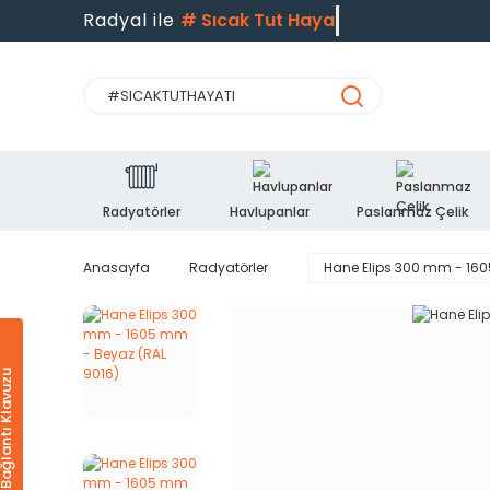
Radyal ile
#
Sıcak Tut Hayatı
Radyatörler
Havlupanlar
Paslanmaz Çelik
Anasayfa
Radyatörler
Hane Elips 300 mm - 160
Ürün & Bağlantı Klavuzu