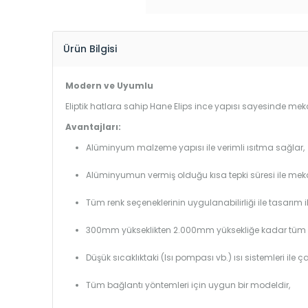
Ürün Bilgisi
Modern ve Uyumlu
Eliptik hatlara sahip Hane Elips ince yapısı sayesinde mekan
Avantajları:
Alüminyum malzeme yapısı ile verimli ısıtma sağlar,
Alüminyumun vermiş olduğu kısa tepki süresi ile mekanl
Tüm renk seçeneklerinin uygulanabilirliği ile tasarım i
300mm yükseklikten 2.000mm yüksekliğe kadar tüm boy
Düşük sıcaklıktaki (Isı pompası vb.) ısı sistemleri ile 
Tüm bağlantı yöntemleri için uygun bir modeldir,