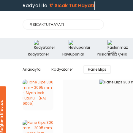
Radyal ile
#
Sıcak Tut Hayatı
Radyatörler
Havlupanlar
Paslanmaz Çelik
Anasayfa
Radyatörler
Hane Elips
Ürün & Bağlantı Klavuzu