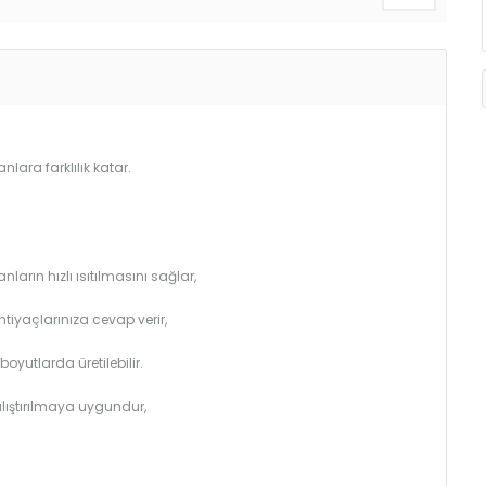
lara farklılık katar.
arın hızlı ısıtılmasını sağlar,
htiyaçlarınıza cevap verir,
utlarda üretilebilir.
çalıştırılmaya uygundur,