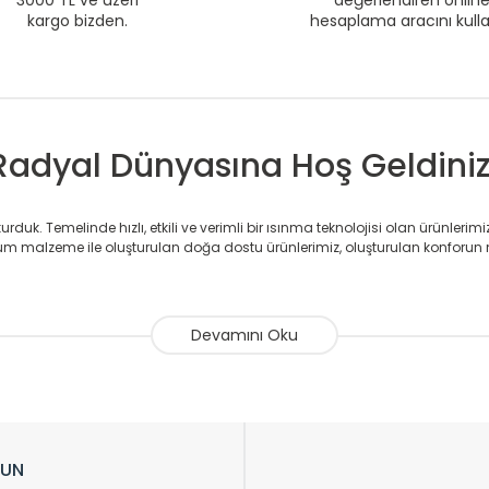
3000 TL ve üzeri
değerlendiren onlin
kargo bizden.
hesaplama aracını kull
Radyal Dünyasına Hoş Geldiniz
duk. Temelinde hızlı, etkili ve verimli bir ısınma teknolojisi olan ürünlerim
 malzeme ile oluşturulan doğa dostu ürünlerimiz, oluşturulan konforun 
avlupanlar ile önce konforlu ısınmayı, sonrasında mekânlarınız için tü
atör ve havlupan üretimi yapan Radyal, özellikle mimarların ve tasarımcıla
nlerinde sadece tasarımın ön planda olmadığını aynı zamanda kalite ola
sıfır karbon ayak izi hedefiyle üretim yapan Radyal çevreye duyarlı üretim 
ikkat çeken tasarım radyatörlerimiz veülkemizdeki birçok elite projede terci
zin tasarladığınız boyut ve renge göre üretilebilen Radyatör ve havlupanla
LUN