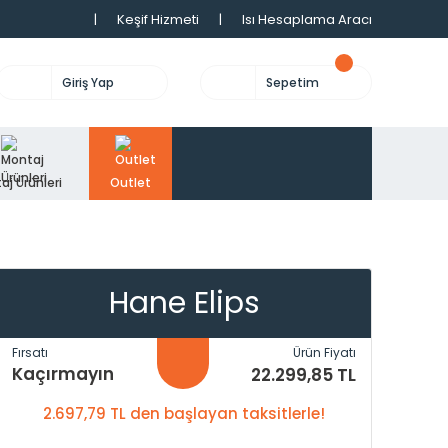
|
Keşif Hizmeti
|
Isı Hesaplama Aracı
Giriş Yap
Sepetim
aj Ürünleri
Outlet
Hane Elips
Fırsatı
Ürün Fiyatı
Kaçırmayın
22.299,85 TL
2.697,79 TL den başlayan taksitlerle!