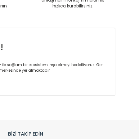
e
anlaşmalı montaj firmaları ile
anın
hızlıca kurabilirsiniz.
!
iz ile sağlam bir ekosistem inşa etmeyi hedefliyoruz. Geri
merkezinde yer almaktadır.
m tasarım ihtiyaçlarınızı da karşılayacak çözümleri
rın tercih ettiği bir marka olmaktan gurur duymaktadır.
rak ta en üst seviyede olduğunu göstermiştir.
prensipleriyle sektörüne öncülük etmektedir.
h edilmekte, mimarların kişiselleştirilmiş çözümlerinde
rımız mekânlarınıza değer katmaktadır.
BİZİ TAKİP EDİN