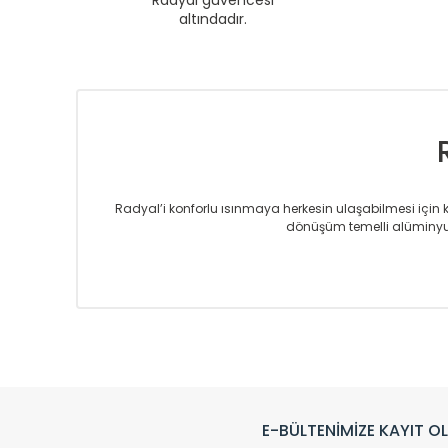
Radyal güvencesi
altındadır.
Radyal’i konforlu ısınmaya herkesin ulaşabilmesi için kur
dönüşüm temelli alüminyum
Sizlere sunmakta olduğumuz Alüminyum Radyatör ve H
üretmekteyiz. Son teknoloji ve robotik hatlarıyla rady
Avrupa’ya yapmakta olduğu ihracat ile de ürü
Çevreci ve yeşil enerji yaklaşımlarıyla ve 
Klasik modellerimizin yanında, modern hatları ile de d
önemli farklılıklar yaratmaktadır. Si
E-BÜLTENİMİZE KAYIT O