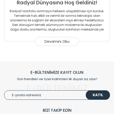
Radyal Dünyasına Hoş Geldiniz!
Radyal’i konforlu ısınmaya herkesin ulaşabilmesi için kurduk.
Temelinde hızlı, etkili ve verimli bir ısınma teknolojisi olan
ürünlerimiz ile sağlam bir ekosistem inşa etmeyi hedefliyoruz.
Geri dönüşüm temelli alüminyum malzeme ile oluşturulan
doğa dostu ürünlerimiz, oluşturulan konforun merkezinde yer
almaktadır.
Sizlere sunmakta olduğumuz Alüminyum Radyatör ve
Havlupanlar ile önce konforlu ısınmayı, sonrasında
mekânlarınız için tüm tasarım ihtiyaçlarınızı da karşılayacak
çözümleri üretmekteyiz. Son teknoloji ve robotik hatlarıyla
radyatör ve havlupan üretimi yapan Radyal, özellikle
mimarların ve tasarımcıların tercih ettiği bir marka olmaktan
gurur duymaktadır. Avrupa’ya yapmakta olduğu ihracat ile
E-BÜLTENİMİZE KAYIT OLUN
de ürünlerinde sadece tasarımın ön planda olmadığını aynı
Son trendleri ve özel indirimleri ilk duyan siz olun!
zamanda kalite olarak ta en üst seviyede olduğunu
E-BÜLTENİMİZ
göstermiştir.
KATIL
Çevreci ve yeşil enerji yaklaşımlarıyla ve sıfır karbon ayak izi
hedefiyle üretim yapan Radyal çevreye duyarlı üretim
prensipleriyle sektörüne öncülük etmektedir.
BİZİ TAKİP EDİN