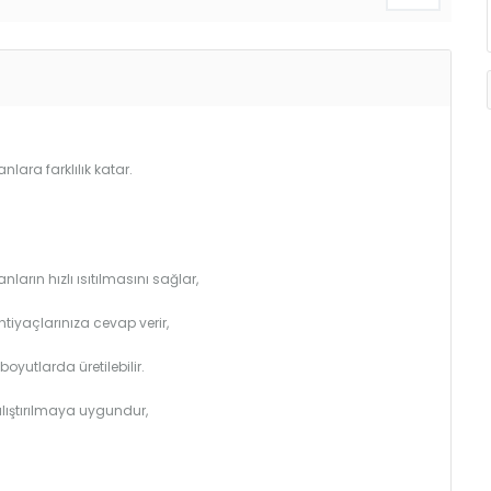
lara farklılık katar.
arın hızlı ısıtılmasını sağlar,
htiyaçlarınıza cevap verir,
utlarda üretilebilir.
çalıştırılmaya uygundur,