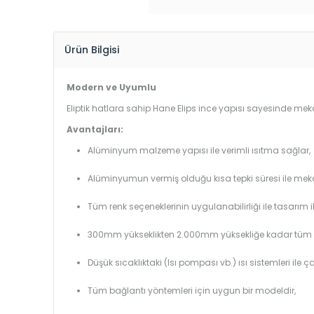
Ürün Bilgisi
Modern ve Uyumlu
Eliptik hatlara sahip Hane Elips ince yapısı sayesinde mekan
Avantajları:
Alüminyum malzeme yapısı ile verimli ısıtma sağlar,
Alüminyumun vermiş olduğu kısa tepki süresi ile mekanl
Tüm renk seçeneklerinin uygulanabilirliği ile tasarım i
300mm yükseklikten 2.000mm yüksekliğe kadar tüm boy
Düşük sıcaklıktaki (Isı pompası vb.) ısı sistemleri ile 
Tüm bağlantı yöntemleri için uygun bir modeldir,