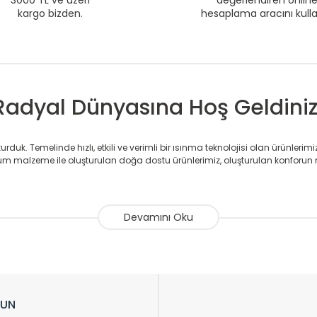
3000 TL ve üzeri
değerlendiren onlin
kargo bizden.
hesaplama aracını kull
Radyal Dünyasına Hoş Geldiniz
duk. Temelinde hızlı, etkili ve verimli bir ısınma teknolojisi olan ürünlerim
 malzeme ile oluşturulan doğa dostu ürünlerimiz, oluşturulan konforun 
avlupanlar ile önce konforlu ısınmayı, sonrasında mekânlarınız için tü
atör ve havlupan üretimi yapan Radyal, özellikle mimarların ve tasarımcıla
nlerinde sadece tasarımın ön planda olmadığını aynı zamanda kalite ola
sıfır karbon ayak izi hedefiyle üretim yapan Radyal çevreye duyarlı üretim 
ikkat çeken tasarım radyatörlerimiz veülkemizdeki birçok elite projede terci
zin tasarladığınız boyut ve renge göre üretilebilen Radyatör ve havlupanla
LUN