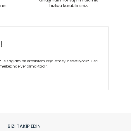
e
anlaşmalı montaj firmaları ile
anın
hızlıca kurabilirsiniz.
!
iz ile sağlam bir ekosistem inşa etmeyi hedefliyoruz. Geri
merkezinde yer almaktadır.
m tasarım ihtiyaçlarınızı da karşılayacak çözümleri
rın tercih ettiği bir marka olmaktan gurur duymaktadır.
rak ta en üst seviyede olduğunu göstermiştir.
prensipleriyle sektörüne öncülük etmektedir.
h edilmekte, mimarların kişiselleştirilmiş çözümlerinde
rımız mekânlarınıza değer katmaktadır.
BİZİ TAKİP EDİN