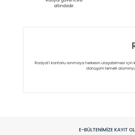
Radyal güvencesi
altındadır.
Radyal’i konforlu ısınmaya herkesin ulaşabilmesi için kur
dönüşüm temelli alüminyum
Sizlere sunmakta olduğumuz Alüminyum Radyatör ve H
üretmekteyiz. Son teknoloji ve robotik hatlarıyla rady
Avrupa’ya yapmakta olduğu ihracat ile de ürü
Çevreci ve yeşil enerji yaklaşımlarıyla ve 
Klasik modellerimizin yanında, modern hatları ile de d
önemli farklılıklar yaratmaktadır. Si
E-BÜLTENİMİZE KAYIT O