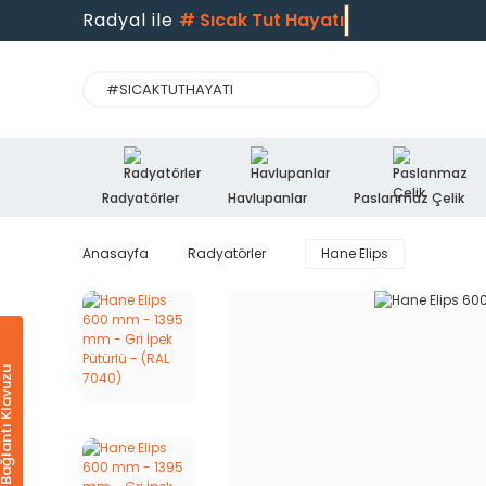
Radyal ile
#
Sıcak Tut Hayatı
Radyatörler
Havlupanlar
Paslanmaz Çelik
Anasayfa
Radyatörler
Hane Elips
Ürün & Bağlantı Klavuzu