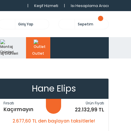
|
Keşif Hizmeti
|
Isı Hesaplama Aracı
Giriş Yap
Sepetim
aj Ürünleri
Outlet
Hane Elips
Fırsatı
Ürün Fiyatı
Kaçırmayın
22.132,99 TL
2.677,60 TL den başlayan taksitlerle!