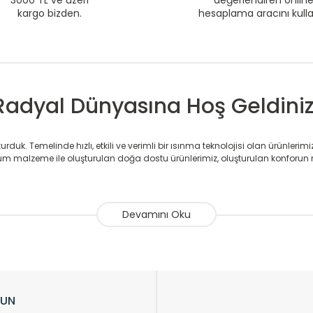
3000 TL ve üzeri
değerlendiren onlin
kargo bizden.
hesaplama aracını kull
Radyal Dünyasına Hoş Geldiniz
duk. Temelinde hızlı, etkili ve verimli bir ısınma teknolojisi olan ürünlerim
 malzeme ile oluşturulan doğa dostu ürünlerimiz, oluşturulan konforun 
avlupanlar ile önce konforlu ısınmayı, sonrasında mekânlarınız için tü
atör ve havlupan üretimi yapan Radyal, özellikle mimarların ve tasarımcıla
nlerinde sadece tasarımın ön planda olmadığını aynı zamanda kalite ola
sıfır karbon ayak izi hedefiyle üretim yapan Radyal çevreye duyarlı üretim 
ikkat çeken tasarım radyatörlerimiz veülkemizdeki birçok elite projede terci
zin tasarladığınız boyut ve renge göre üretilebilen Radyatör ve havlupanla
LUN