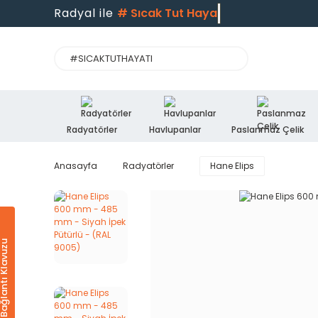
Radyal ile
#
Sıcak Tut Hayatı
Radyatörler
Havlupanlar
Paslanmaz Çelik
Anasayfa
Radyatörler
Hane Elips
Ürün & Bağlantı Klavuzu