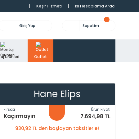
|
Keşif Hizmeti
|
Isı Hesaplama Aracı
Giriş Yap
Sepetim
aj Ürünleri
Outlet
Hane Elips
Fırsatı
Ürün Fiyatı
Kaçırmayın
7.694,98 TL
930,92 TL den başlayan taksitlerle!