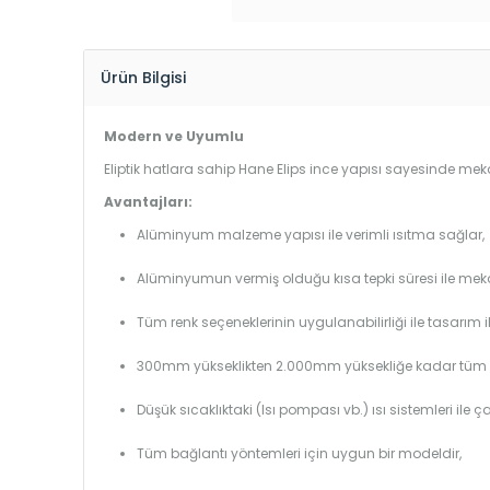
Ürün Bilgisi
Modern ve Uyumlu
Eliptik hatlara sahip Hane Elips ince yapısı sayesinde mekan
Avantajları:
Alüminyum malzeme yapısı ile verimli ısıtma sağlar,
Alüminyumun vermiş olduğu kısa tepki süresi ile mekanl
Tüm renk seçeneklerinin uygulanabilirliği ile tasarım i
300mm yükseklikten 2.000mm yüksekliğe kadar tüm boy
Düşük sıcaklıktaki (Isı pompası vb.) ısı sistemleri ile 
Tüm bağlantı yöntemleri için uygun bir modeldir,