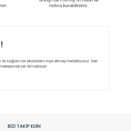
e
anlaşmalı montaj firmaları ile
anın
hızlıca kurabilirsiniz.
!
iz ile sağlam bir ekosistem inşa etmeyi hedefliyoruz. Geri
merkezinde yer almaktadır.
m tasarım ihtiyaçlarınızı da karşılayacak çözümleri
rın tercih ettiği bir marka olmaktan gurur duymaktadır.
rak ta en üst seviyede olduğunu göstermiştir.
prensipleriyle sektörüne öncülük etmektedir.
h edilmekte, mimarların kişiselleştirilmiş çözümlerinde
rımız mekânlarınıza değer katmaktadır.
BİZİ TAKİP EDİN