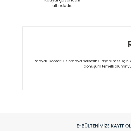
Radyal güvencesi
altındadır.
Radyal’i konforlu ısınmaya herkesin ulaşabilmesi için kur
dönüşüm temelli alüminyum
Sizlere sunmakta olduğumuz Alüminyum Radyatör ve H
üretmekteyiz. Son teknoloji ve robotik hatlarıyla rady
Avrupa’ya yapmakta olduğu ihracat ile de ürü
Çevreci ve yeşil enerji yaklaşımlarıyla ve 
Klasik modellerimizin yanında, modern hatları ile de d
önemli farklılıklar yaratmaktadır. Si
E-BÜLTENİMİZE KAYIT O