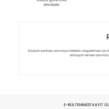
Radyal güvencesi
altındadır.
Radyal’i konforlu ısınmaya herkesin ulaşabilmesi için kur
dönüşüm temelli alüminyum
Sizlere sunmakta olduğumuz Alüminyum Radyatör ve H
üretmekteyiz. Son teknoloji ve robotik hatlarıyla rady
Avrupa’ya yapmakta olduğu ihracat ile de ürü
Çevreci ve yeşil enerji yaklaşımlarıyla ve 
Klasik modellerimizin yanında, modern hatları ile de d
önemli farklılıklar yaratmaktadır. Si
E-BÜLTENİMİZE KAYIT O