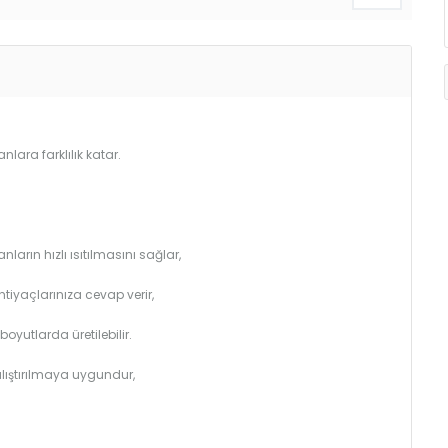
lara farklılık katar.
arın hızlı ısıtılmasını sağlar,
htiyaçlarınıza cevap verir,
utlarda üretilebilir.
çalıştırılmaya uygundur,