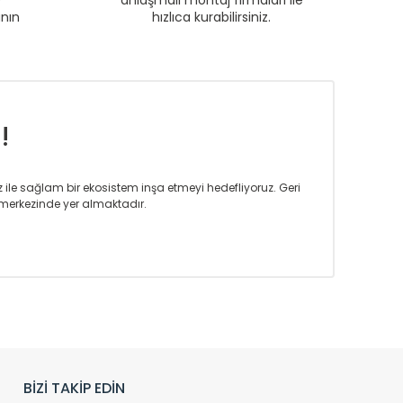
e
anlaşmalı montaj firmaları ile
anın
hızlıca kurabilirsiniz.
!
iz ile sağlam bir ekosistem inşa etmeyi hedefliyoruz. Geri
merkezinde yer almaktadır.
m tasarım ihtiyaçlarınızı da karşılayacak çözümleri
rın tercih ettiği bir marka olmaktan gurur duymaktadır.
rak ta en üst seviyede olduğunu göstermiştir.
prensipleriyle sektörüne öncülük etmektedir.
h edilmekte, mimarların kişiselleştirilmiş çözümlerinde
rımız mekânlarınıza değer katmaktadır.
BİZİ TAKİP EDİN