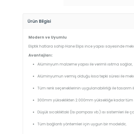
Ürün Bilgisi
Modern ve Uyumlu
Eliptik hatlara sahip Hane Elips ince yapısı sayesinde mekan
Avantajları:
Alüminyum malzeme yapısı ile verimli ısıtma sağlar,
Alüminyumun vermiş olduğu kısa tepki süresi ile mekanl
Tüm renk seçeneklerinin uygulanabilirliği ile tasarım i
300mm yükseklikten 2.000mm yüksekliğe kadar tüm boy
Düşük sıcaklıktaki (Isı pompası vb.) ısı sistemleri ile 
Tüm bağlantı yöntemleri için uygun bir modeldir,