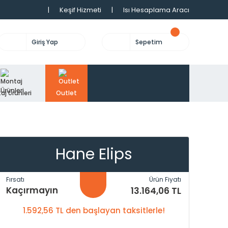
|
Keşif Hizmeti
|
Isı Hesaplama Aracı
Giriş Yap
Sepetim
aj Ürünleri
Outlet
Hane Elips
Fırsatı
Ürün Fiyatı
Kaçırmayın
13.164,06 TL
1.592,56 TL den başlayan taksitlerle!