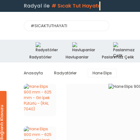
Radyal ile
#
Sıcak Tut Hayatı
Radyatörler
Havlupanlar
Paslanmaz Çelik
Anasayfa
Radyatörler
Hane Elips
Ürün & Bağlantı Klavuzu