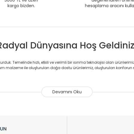
3000 TL ve üzeri
değerlendiren onlin
kargo bizden.
hesaplama aracını kull
Radyal Dünyasına Hoş Geldiniz
duk. Temelinde hızlı, etkili ve verimli bir ısınma teknolojisi olan ürünlerim
 malzeme ile oluşturulan doğa dostu ürünlerimiz, oluşturulan konforun 
avlupanlar ile önce konforlu ısınmayı, sonrasında mekânlarınız için tü
atör ve havlupan üretimi yapan Radyal, özellikle mimarların ve tasarımcıla
nlerinde sadece tasarımın ön planda olmadığını aynı zamanda kalite ola
sıfır karbon ayak izi hedefiyle üretim yapan Radyal çevreye duyarlı üretim 
ikkat çeken tasarım radyatörlerimiz veülkemizdeki birçok elite projede terci
zin tasarladığınız boyut ve renge göre üretilebilen Radyatör ve havlupanla
LUN