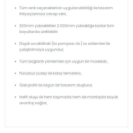
Tüm renk seçeneklerinin uygulanabilirliği ile tasarım
ihtiyaçlarınıza cevap verir,
300mm yükseklikten 2.000mm yüksekliğe kadar tüm
boyutlarda üretilebilir.
Düşük sıcaklıktaki (Isı pompası vb.) ısı sistemleri ile
çalıştırılmaya uygundur,
Tüm bağlantı yöntemleri için uygun bir modeldir,
Pürüzsüz yüzeyi ile kolay temizlenir,
Özel profili ile özgün bir tasarım oluşturur,
Hafif oluşu ile hem taşımada hem de montajda büyük
avantaj sağlar,