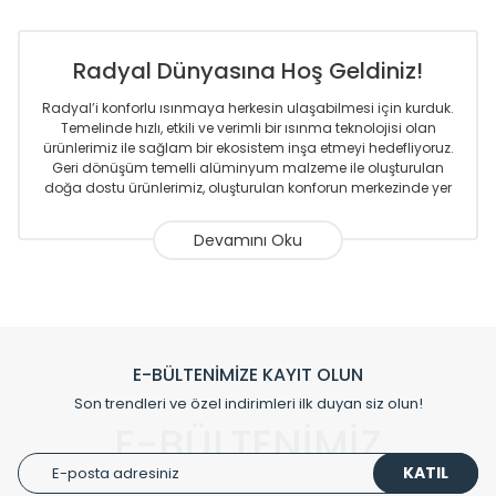
Radyal Dünyasına Hoş Geldiniz!
Radyal’i konforlu ısınmaya herkesin ulaşabilmesi için kurduk.
Temelinde hızlı, etkili ve verimli bir ısınma teknolojisi olan
ürünlerimiz ile sağlam bir ekosistem inşa etmeyi hedefliyoruz.
Geri dönüşüm temelli alüminyum malzeme ile oluşturulan
doğa dostu ürünlerimiz, oluşturulan konforun merkezinde yer
almaktadır.
Sizlere sunmakta olduğumuz Alüminyum Radyatör ve
Havlupanlar ile önce konforlu ısınmayı, sonrasında
mekânlarınız için tüm tasarım ihtiyaçlarınızı da karşılayacak
çözümleri üretmekteyiz. Son teknoloji ve robotik hatlarıyla
radyatör ve havlupan üretimi yapan Radyal, özellikle
mimarların ve tasarımcıların tercih ettiği bir marka olmaktan
gurur duymaktadır. Avrupa’ya yapmakta olduğu ihracat ile
E-BÜLTENİMİZE KAYIT OLUN
de ürünlerinde sadece tasarımın ön planda olmadığını aynı
Son trendleri ve özel indirimleri ilk duyan siz olun!
zamanda kalite olarak ta en üst seviyede olduğunu
E-BÜLTENİMİZ
göstermiştir.
KATIL
Çevreci ve yeşil enerji yaklaşımlarıyla ve sıfır karbon ayak izi