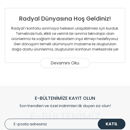
Radyal Dünyasına Hoş Geldiniz!
Radyal’i konforlu ısınmaya herkesin ulaşabilmesi için kurduk.
Temelinde hızlı, etkili ve verimli bir ısınma teknolojisi olan
ürünlerimiz ile sağlam bir ekosistem inşa etmeyi hedefliyoruz.
Geri dönüşüm temelli alüminyum malzeme ile oluşturulan
doğa dostu ürünlerimiz, oluşturulan konforun merkezinde yer
almaktadır.
Sizlere sunmakta olduğumuz Alüminyum Radyatör ve
Havlupanlar ile önce konforlu ısınmayı, sonrasında
mekânlarınız için tüm tasarım ihtiyaçlarınızı da karşılayacak
çözümleri üretmekteyiz. Son teknoloji ve robotik hatlarıyla
radyatör ve havlupan üretimi yapan Radyal, özellikle
mimarların ve tasarımcıların tercih ettiği bir marka olmaktan
gurur duymaktadır. Avrupa’ya yapmakta olduğu ihracat ile
E-BÜLTENİMİZE KAYIT OLUN
de ürünlerinde sadece tasarımın ön planda olmadığını aynı
Son trendleri ve özel indirimleri ilk duyan siz olun!
zamanda kalite olarak ta en üst seviyede olduğunu
E-BÜLTENİMİZ
göstermiştir.
KATIL
Çevreci ve yeşil enerji yaklaşımlarıyla ve sıfır karbon ayak izi