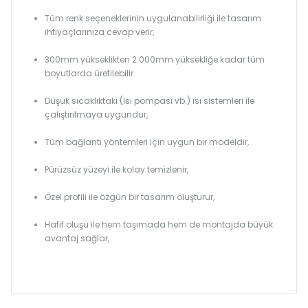
Tüm renk seçeneklerinin uygulanabilirliği ile tasarım
ihtiyaçlarınıza cevap verir,
300mm yükseklikten 2.000mm yüksekliğe kadar tüm
boyutlarda üretilebilir.
Düşük sıcaklıktaki (Isı pompası vb.) ısı sistemleri ile
çalıştırılmaya uygundur,
Tüm bağlantı yöntemleri için uygun bir modeldir,
Pürüzsüz yüzeyi ile kolay temizlenir,
Özel profili ile özgün bir tasarım oluşturur,
Hafif oluşu ile hem taşımada hem de montajda büyük
avantaj sağlar,