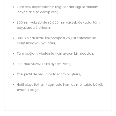
Tüm renk seçeneklerinin uygulanabilirliği ile tasarım
ihtiyaçlarınıza cevap verir,
300mm yükseklikten 2.000mm yüksekliğe kadar tüm
boyutlarda üretilebilir.
Düşük sıcaklıktaki (Isı pompası vb.) ısı sistemleri ile
çalıştırılmaya uygundur,
Tüm bağlantı yöntemleri için uygun bir modeldir,
Pürüzsüz yüzeyi ile kolay temizlenir,
Özel profili ile özgün bir tasarım oluşturur,
Hafif oluşu ile hem taşımada hem de montajda büyük
avantaj sağlar,