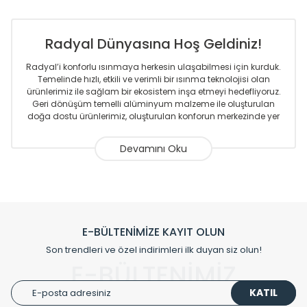
Radyal Dünyasına Hoş Geldiniz!
Radyal’i konforlu ısınmaya herkesin ulaşabilmesi için kurduk.
Temelinde hızlı, etkili ve verimli bir ısınma teknolojisi olan
ürünlerimiz ile sağlam bir ekosistem inşa etmeyi hedefliyoruz.
Geri dönüşüm temelli alüminyum malzeme ile oluşturulan
doğa dostu ürünlerimiz, oluşturulan konforun merkezinde yer
almaktadır.
Sizlere sunmakta olduğumuz Alüminyum Radyatör ve
Havlupanlar ile önce konforlu ısınmayı, sonrasında
mekânlarınız için tüm tasarım ihtiyaçlarınızı da karşılayacak
çözümleri üretmekteyiz. Son teknoloji ve robotik hatlarıyla
radyatör ve havlupan üretimi yapan Radyal, özellikle
mimarların ve tasarımcıların tercih ettiği bir marka olmaktan
gurur duymaktadır. Avrupa’ya yapmakta olduğu ihracat ile
E-BÜLTENİMİZE KAYIT OLUN
de ürünlerinde sadece tasarımın ön planda olmadığını aynı
Son trendleri ve özel indirimleri ilk duyan siz olun!
zamanda kalite olarak ta en üst seviyede olduğunu
E-BÜLTENİMİZ
göstermiştir.
KATIL
Çevreci ve yeşil enerji yaklaşımlarıyla ve sıfır karbon ayak izi