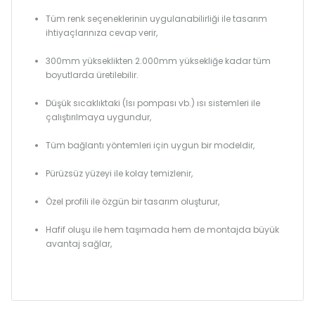
Tüm renk seçeneklerinin uygulanabilirliği ile tasarım
ihtiyaçlarınıza cevap verir,
300mm yükseklikten 2.000mm yüksekliğe kadar tüm
boyutlarda üretilebilir.
Düşük sıcaklıktaki (Isı pompası vb.) ısı sistemleri ile
çalıştırılmaya uygundur,
Tüm bağlantı yöntemleri için uygun bir modeldir,
Pürüzsüz yüzeyi ile kolay temizlenir,
Özel profili ile özgün bir tasarım oluşturur,
Hafif oluşu ile hem taşımada hem de montajda büyük
avantaj sağlar,