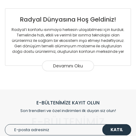
Radyal Dünyasına Hoş Geldiniz!
Radyal’i konforlu ısınmaya herkesin ulaşabilmesi için kurduk.
Temelinde hızlı, etkili ve verimli bir ısınma teknolojisi olan
ürünlerimiz ile sağlam bir ekosistem inşa etmeyi hedefliyoruz.
Geri dönüşüm temelli alüminyum malzeme ile oluşturulan
doğa dostu ürünlerimiz, oluşturulan konforun merkezinde yer
almaktadır.
Sizlere sunmakta olduğumuz Alüminyum Radyatör ve
Havlupanlar ile önce konforlu ısınmayı, sonrasında
mekânlarınız için tüm tasarım ihtiyaçlarınızı da karşılayacak
çözümleri üretmekteyiz. Son teknoloji ve robotik hatlarıyla
radyatör ve havlupan üretimi yapan Radyal, özellikle
mimarların ve tasarımcıların tercih ettiği bir marka olmaktan
gurur duymaktadır. Avrupa’ya yapmakta olduğu ihracat ile
E-BÜLTENİMİZE KAYIT OLUN
de ürünlerinde sadece tasarımın ön planda olmadığını aynı
Son trendleri ve özel indirimleri ilk duyan siz olun!
zamanda kalite olarak ta en üst seviyede olduğunu
E-BÜLTENİMİZ
göstermiştir.
KATIL
Çevreci ve yeşil enerji yaklaşımlarıyla ve sıfır karbon ayak izi