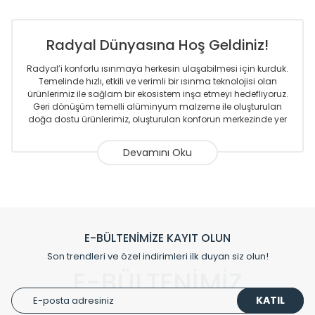
Radyal Dünyasına Hoş Geldiniz!
Radyal’i konforlu ısınmaya herkesin ulaşabilmesi için kurduk.
Temelinde hızlı, etkili ve verimli bir ısınma teknolojisi olan
ürünlerimiz ile sağlam bir ekosistem inşa etmeyi hedefliyoruz.
Geri dönüşüm temelli alüminyum malzeme ile oluşturulan
doğa dostu ürünlerimiz, oluşturulan konforun merkezinde yer
almaktadır.
Sizlere sunmakta olduğumuz Alüminyum Radyatör ve
Havlupanlar ile önce konforlu ısınmayı, sonrasında
mekânlarınız için tüm tasarım ihtiyaçlarınızı da karşılayacak
çözümleri üretmekteyiz. Son teknoloji ve robotik hatlarıyla
radyatör ve havlupan üretimi yapan Radyal, özellikle
mimarların ve tasarımcıların tercih ettiği bir marka olmaktan
gurur duymaktadır. Avrupa’ya yapmakta olduğu ihracat ile
E-BÜLTENİMİZE KAYIT OLUN
de ürünlerinde sadece tasarımın ön planda olmadığını aynı
Son trendleri ve özel indirimleri ilk duyan siz olun!
zamanda kalite olarak ta en üst seviyede olduğunu
E-BÜLTENİMİZ
göstermiştir.
KATIL
Çevreci ve yeşil enerji yaklaşımlarıyla ve sıfır karbon ayak izi