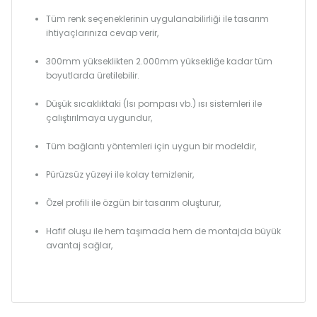
Tüm renk seçeneklerinin uygulanabilirliği ile tasarım
ihtiyaçlarınıza cevap verir,
300mm yükseklikten 2.000mm yüksekliğe kadar tüm
boyutlarda üretilebilir.
Düşük sıcaklıktaki (Isı pompası vb.) ısı sistemleri ile
çalıştırılmaya uygundur,
Tüm bağlantı yöntemleri için uygun bir modeldir,
Pürüzsüz yüzeyi ile kolay temizlenir,
Özel profili ile özgün bir tasarım oluşturur,
Hafif oluşu ile hem taşımada hem de montajda büyük
avantaj sağlar,