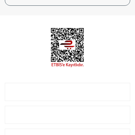
tasarladığınız boyut ve renge göre üretilebilen Radyatör ve
havlupanlarımız mekânlarınıza değer katmaktadır.
Radyal sunmuş olduğu Alüminyum radyatör ve
havlupanların tamamlayıcısı olan vana, montaj aparatı,
termostat, boru gizleme kılıfı gibi aksesuarları ile de özel
çözümler oluşturmaktadır.
Size özel olarak üretilen Radyatör ve havlupan seçerken
yardıma ihtiyacınız olduğunda,
0850 308 08 08
no’lu şirket
hattımızdan bizlere ulaşabilirsiniz.
ÜRÜN GRUPLARI
HIZLI MENÜ