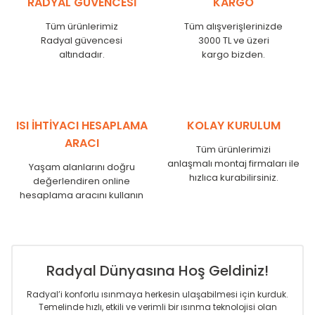
RADYAL GÜVENCESİ
KARGO
KN
525
500
KN
600
575
Tüm ürünlerimiz
Tüm alışverişlerinizde
KN
750
725
Radyal güvencesi
3000 TL ve üzeri
KN
825
800
altındadır.
kargo bizden.
KN
900
875
KN
1000
975
KN
1250
1225
KN
1500
1475
ISI İHTİYACI HESAPLAMA
KOLAY KURULUM
KN
1750
1725
ARACI
Tüm ürünlerimizi
anlaşmalı montaj firmaları ile
Yaşam alanlarını doğru
hızlıca kurabilirsiniz.
değerlendiren online
hesaplama aracını kullanın
Radyal Dünyasına Hoş Geldiniz!
Radyal’i konforlu ısınmaya herkesin ulaşabilmesi için kurduk.
Temelinde hızlı, etkili ve verimli bir ısınma teknolojisi olan