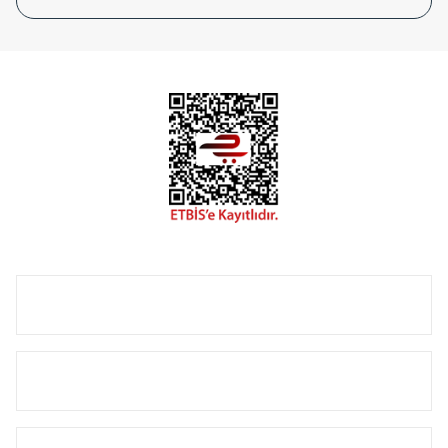
tasarladığınız boyut ve renge göre üretilebilen Radyatör ve
havlupanlarımız mekânlarınıza değer katmaktadır.
Radyal sunmuş olduğu Alüminyum radyatör ve
havlupanların tamamlayıcısı olan vana, montaj aparatı,
termostat, boru gizleme kılıfı gibi aksesuarları ile de özel
çözümler oluşturmaktadır.
Size özel olarak üretilen Radyatör ve havlupan seçerken
yardıma ihtiyacınız olduğunda,
0850 308 08 08
no’lu şirket
hattımızdan bizlere ulaşabilirsiniz.
ÜRÜN GRUPLARI
HIZLI MENÜ