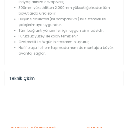
ihtiyaçlarınıza cevap verir,
300mm yükseklikten 2.000mm yüksekliğe kadar tüm
boyutlarda üretilebilir.
Düşük sıcaklıktaki (Isı pompası vb.) ısı sistemleri ile
çalıştırılmaya uygundur,
Tüm bağlantı yöntemleri için uygun bir modeldir,
Pürüzsüz yüzeyi ile kolay temizlenir,
Özel profili ile özgün bir tasarım oluşturur,
Hafif oluşu ile hem taşımada hem de montajda büyük
avantaj sağlar.
Teknik Çizim
Model /
Model
Yükseklik /
Height
Eksenle
Kodu /
Code
(mm)
(mm)
KN
300
275
KN
375
350
KN
450
425