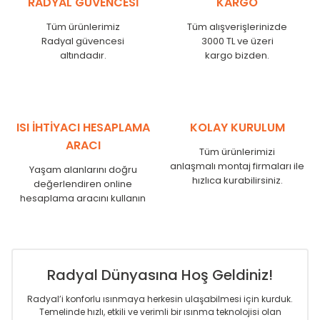
RADYAL GÜVENCESİ
KARGO
KN
525
500
KN
600
575
Tüm ürünlerimiz
Tüm alışverişlerinizde
KN
750
725
Radyal güvencesi
3000 TL ve üzeri
KN
825
800
altındadır.
kargo bizden.
KN
900
875
KN
1000
975
KN
1250
1225
KN
1500
1475
ISI İHTİYACI HESAPLAMA
KOLAY KURULUM
KN
1750
1725
ARACI
Tüm ürünlerimizi
anlaşmalı montaj firmaları ile
Yaşam alanlarını doğru
hızlıca kurabilirsiniz.
değerlendiren online
hesaplama aracını kullanın
Radyal Dünyasına Hoş Geldiniz!
Radyal’i konforlu ısınmaya herkesin ulaşabilmesi için kurduk.
Temelinde hızlı, etkili ve verimli bir ısınma teknolojisi olan