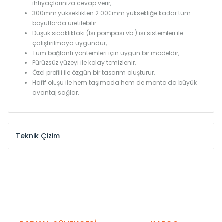
ihtiyaçlarınıza cevap verir,
300mm yükseklikten 2.000mm yüksekliğe kadar tüm
boyutlarda üretilebilir.
Düşük sıcaklıktaki (Isı pompası vb.) ısı sistemleri ile
çalıştırılmaya uygundur,
Tüm bağlantı yöntemleri için uygun bir modeldir,
Pürüzsüz yüzeyi ile kolay temizlenir,
Özel profili ile özgün bir tasarım oluşturur,
Hafif oluşu ile hem taşımada hem de montajda büyük
avantaj sağlar.
Teknik Çizim
Model /
Model
Yükseklik /
Height
Eksenle
Kodu /
Code
(mm)
(mm)
KN
300
275
KN
375
350
KN
450
425