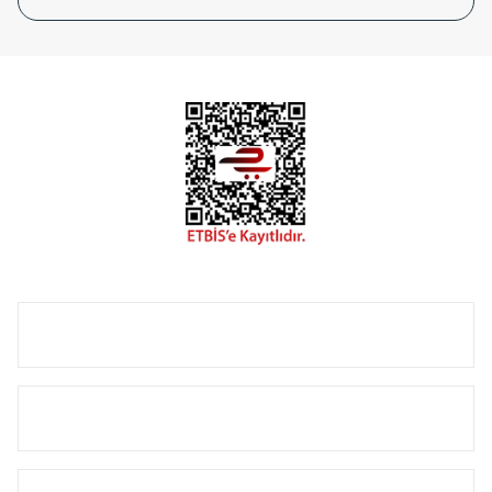
tasarladığınız boyut ve renge göre üretilebilen Radyatör ve
havlupanlarımız mekânlarınıza değer katmaktadır.
Radyal sunmuş olduğu Alüminyum radyatör ve
havlupanların tamamlayıcısı olan vana, montaj aparatı,
termostat, boru gizleme kılıfı gibi aksesuarları ile de özel
çözümler oluşturmaktadır.
Size özel olarak üretilen Radyatör ve havlupan seçerken
yardıma ihtiyacınız olduğunda,
0850 308 08 08
no’lu şirket
hattımızdan bizlere ulaşabilirsiniz.
ÜRÜN GRUPLARI
HIZLI MENÜ