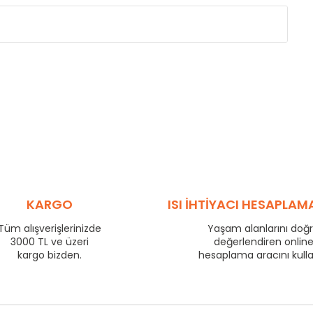
Eksenler Arası /
Centres
Isıl Güç /
Power
∆T 60 (90/ 70-20 ˚C)
(mm)
(Kcal/h)
275
57
350
70
425
83
500
95
575
106
725
130
800
140
KARGO
ISI İHTİYACI HESAPLAM
875
149
Tüm alışverişlerinizde
Yaşam alanlarını doğ
975
163
3000 TL ve üzeri
değerlendiren onlin
1225
199
kargo bizden.
hesaplama aracını kull
1475
233
1725
266