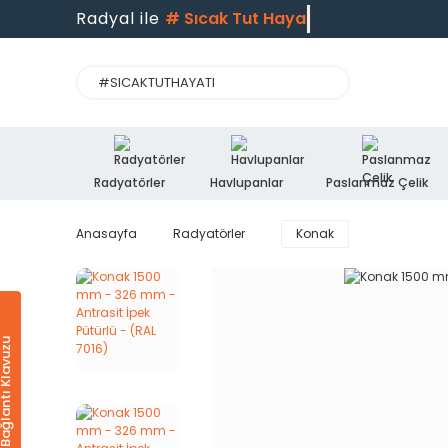
Radyal ile
#
Sıcak Tut Hayatı
Radyatörler
Havlupanlar
Paslanmaz Çelik
Anasayfa
Radyatörler
Konak
Ürün & Bağlantı Klavuzu