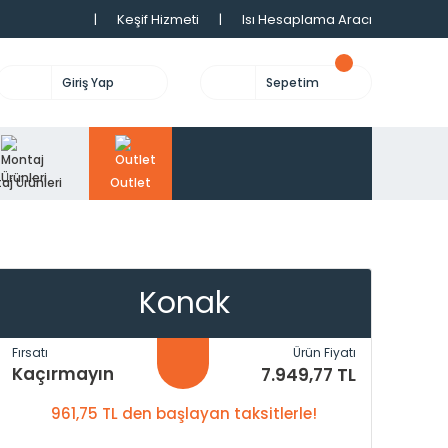
|
Keşif Hizmeti
|
Isı Hesaplama Aracı
Giriş Yap
Sepetim
aj Ürünleri
Outlet
Konak
Fırsatı
Ürün Fiyatı
Kaçırmayın
7.949,77 TL
961,75 TL den başlayan taksitlerle!