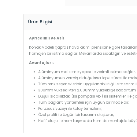
Ürün Bilgisi
Ayrıcalıklı ve Asil
Konak Modeli çapraz hava akımı prensibine göre tasarlandı
homojen bir ısıtma sağlar. Mekanlarda sıcaklığın ve estet
Avantajları:
Alüminyum malzeme yapısı ile verimli ısıtma sağlar,
Alüminyumun vermiş olduğu kısa tepki süresi ile mekanl
Tüm renk seçeneklerinin uygulanabilirliği ile tasarım i
300mm yükseklikten 2.000mm yüksekliğe kadar tüm boy
Düşük sıcaklıktaki (Isı pompası vb.) ısı sistemleri ile 
Tüm bağlantı yöntemleri için uygun bir modeldir,
Pürüzsüz yüzeyi ile kolay temizlenir,
Özel profili ile özgün bir tasarım oluşturur,
Hafif oluşu ile hem taşımada hem de montajda büyü