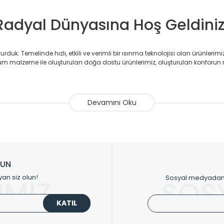
Radyal Dünyasına Hoş Geldiniz
duk. Temelinde hızlı, etkili ve verimli bir ısınma teknolojisi olan ürünlerim
 malzeme ile oluşturulan doğa dostu ürünlerimiz, oluşturulan konforun 
avlupanlar ile önce konforlu ısınmayı, sonrasında mekânlarınız için tü
atör ve havlupan üretimi yapan Radyal, özellikle mimarların ve tasarımcıla
nlerinde sadece tasarımın ön planda olmadığını aynı zamanda kalite ola
sıfır karbon ayak izi hedefiyle üretim yapan Radyal çevreye duyarlı üretim 
ikkat çeken tasarım radyatörlerimiz veülkemizdeki birçok elite projede terci
zin tasarladığınız boyut ve renge göre üretilebilen Radyatör ve havlupanla
LUN
upanların tamamlayıcısı olan vana, montaj aparatı, termostat, boru gizle
yan siz olun!
Sosyal medyadan p
İMİZ
SOS
oluşturmaktadır.
KATIL
 havlupan seçerken yardıma ihtiyacınız olduğunda,
0850 308 08 08
no’lu ş