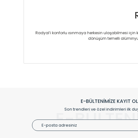
Radyal’i konforlu ısınmaya herkesin ulaşabilmesi için kur
dönüşüm temelli alüminyum
Sizlere sunmakta olduğumuz Alüminyum Radyatör ve H
üretmekteyiz. Son teknoloji ve robotik hatlarıyla rady
Avrupa’ya yapmakta olduğu ihracat ile de ürü
Çevreci ve yeşil enerji yaklaşımlarıyla ve 
Klasik modellerimizin yanında, modern hatları ile de d
önemli farklılıklar yaratmaktadır. Si
E-BÜLTENİMİZE KAYIT O
Radyal sunmuş olduğu Alüminyum radyatör ve havl
Son trendleri ve özel indirimleri ilk du
E-BÜLTEN
Size özel olarak üretilen Radyatör ve