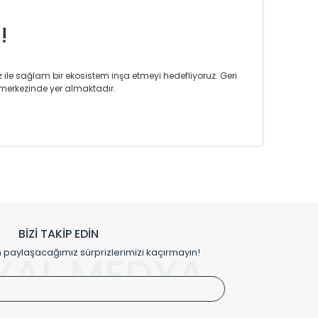
!
iz ile sağlam bir ekosistem inşa etmeyi hedefliyoruz. Geri
merkezinde yer almaktadır.
m tasarım ihtiyaçlarınızı da karşılayacak çözümleri
rın tercih ettiği bir marka olmaktan gurur duymaktadır.
rak ta en üst seviyede olduğunu göstermiştir.
prensipleriyle sektörüne öncülük etmektedir.
h edilmekte, mimarların kişiselleştirilmiş çözümlerinde
rımız mekânlarınıza değer katmaktadır.
BİZİ TAKİP EDİN
me kılıfı gibi aksesuarları ile de özel çözümler
aylaşacağımız sürprizlerimizi kaçırmayın!
YAL MEDYA
irket hattımızdan bizlere ulaşabilirsiniz.