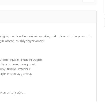
ğı için elde edilen yüksek sıcaklık, mekanlara süratle yayılarak
iğin konforunu doyasıya yaşatır.
arın hızlı ısıtılmasını sağlar,
htiyaçlarınıza cevap verir,
utlarda üretilebilir.
çalıştırılmaya uygundur,
k avantaj sağlar.