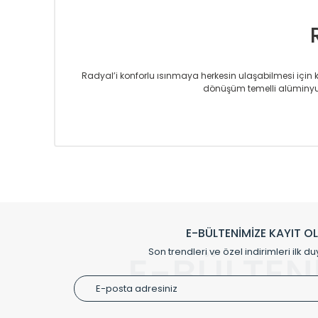
Radyal’i konforlu ısınmaya herkesin ulaşabilmesi için kur
dönüşüm temelli alüminyum
Sizlere sunmakta olduğumuz Alüminyum Radyatör ve H
üretmekteyiz. Son teknoloji ve robotik hatlarıyla rady
Avrupa’ya yapmakta olduğu ihracat ile de ürü
Çevreci ve yeşil enerji yaklaşımlarıyla ve 
Klasik modellerimizin yanında, modern hatları ile de d
önemli farklılıklar yaratmaktadır. Si
E-BÜLTENİMİZE KAYIT O
Radyal sunmuş olduğu Alüminyum radyatör ve havl
Son trendleri ve özel indirimleri ilk du
E-BÜLTEN
Size özel olarak üretilen Radyatör ve