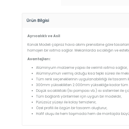
Ürün Bilgisi
Ayrıcalıklı ve Asil
Konak Modeli çapraz hava akımı prensibine göre tasarlandı
homojen bir ısıtma sağlar. Mekanlarda sıcaklığın ve estet
Avantajları:
Alüminyum malzeme yapısı ile verimli ısıtma sağlar,
Alüminyumun vermiş olduğu kısa tepki süresi ile mekanl
Tüm renk seçeneklerinin uygulanabilirliği ile tasarım i
300mm yükseklikten 2.000mm yüksekliğe kadar tüm boy
Düşük sıcaklıktaki (Isı pompası vb.) ısı sistemleri ile 
Tüm bağlantı yöntemleri için uygun bir modeldir,
Pürüzsüz yüzeyi ile kolay temizlenir,
Özel profili ile özgün bir tasarım oluşturur,
Hafif oluşu ile hem taşımada hem de montajda büyü