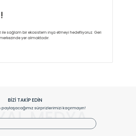
!
iz ile sağlam bir ekosistem inşa etmeyi hedefliyoruz. Geri
merkezinde yer almaktadır.
m tasarım ihtiyaçlarınızı da karşılayacak çözümleri
rın tercih ettiği bir marka olmaktan gurur duymaktadır.
rak ta en üst seviyede olduğunu göstermiştir.
prensipleriyle sektörüne öncülük etmektedir.
h edilmekte, mimarların kişiselleştirilmiş çözümlerinde
rımız mekânlarınıza değer katmaktadır.
BİZİ TAKİP EDİN
me kılıfı gibi aksesuarları ile de özel çözümler
aylaşacağımız sürprizlerimizi kaçırmayın!
YAL MEDYA
irket hattımızdan bizlere ulaşabilirsiniz.