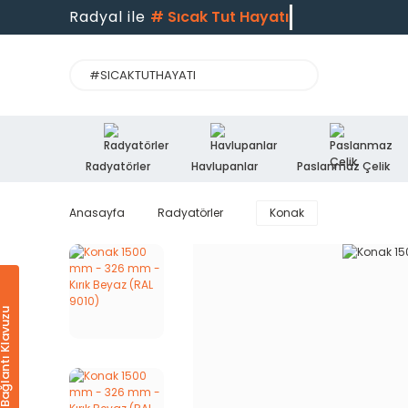
Radyal ile
#
Sıcak Tut Hayatı
Radyatörler
Havlupanlar
Paslanmaz Çelik
Anasayfa
Radyatörler
Konak
Ürün & Bağlantı Klavuzu