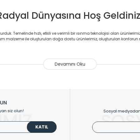
Radyal Dünyasına Hoş Geldiniz
duk. Temelinde hızlı, etkili ve verimli bir ısınma teknolojisi olan ürünlerim
 malzeme ile oluşturulan doğa dostu ürünlerimiz, oluşturulan konforun 
avlupanlar ile önce konforlu ısınmayı, sonrasında mekânlarınız için tü
atör ve havlupan üretimi yapan Radyal, özellikle mimarların ve tasarımcıla
nlerinde sadece tasarımın ön planda olmadığını aynı zamanda kalite ola
sıfır karbon ayak izi hedefiyle üretim yapan Radyal çevreye duyarlı üretim 
ikkat çeken tasarım radyatörlerimiz veülkemizdeki birçok elite projede terci
zin tasarladığınız boyut ve renge göre üretilebilen Radyatör ve havlupanla
LUN
upanların tamamlayıcısı olan vana, montaj aparatı, termostat, boru gizle
yan siz olun!
Sosyal medyadan p
İMİZ
SOS
oluşturmaktadır.
KATIL
 havlupan seçerken yardıma ihtiyacınız olduğunda,
0850 308 08 08
no’lu ş