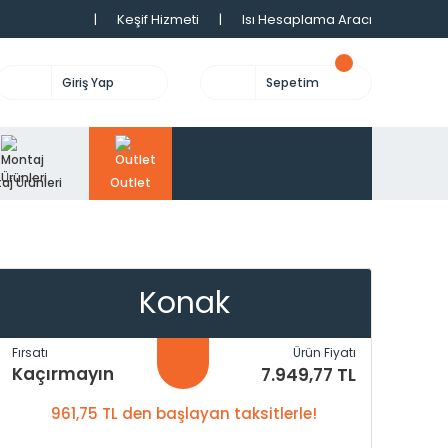
|
Keşif Hizmeti
|
Isı Hesaplama Aracı
Giriş Yap
Sepetim
aj Ürünleri
Outlet
Konak
Fırsatı
Ürün Fiyatı
Kaçırmayın
7.949,77 TL
961,75 TL den başlayan taksitlerle!