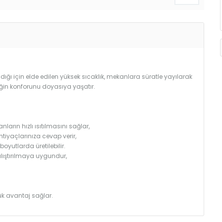
ğı için elde edilen yüksek sıcaklık, mekanlara süratle yayılarak
iğin konforunu doyasıya yaşatır.
arın hızlı ısıtılmasını sağlar,
htiyaçlarınıza cevap verir,
utlarda üretilebilir.
çalıştırılmaya uygundur,
k avantaj sağlar.