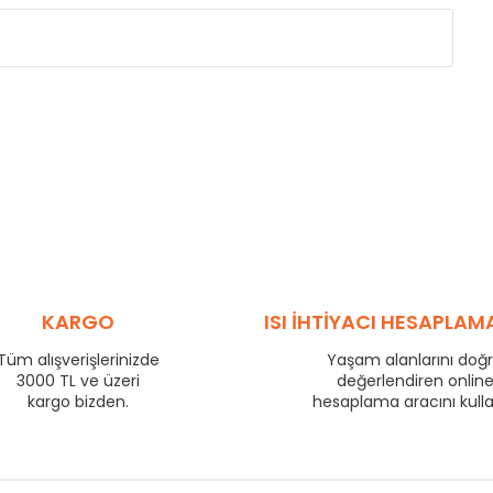
Eksenler Arası /
Centres
Isıl Güç /
Power
∆T 60 (90/ 70-20 ˚C)
(mm)
(Kcal/h)
275
57
350
70
425
83
500
95
575
106
725
130
800
140
KARGO
ISI İHTİYACI HESAPLAM
875
149
Tüm alışverişlerinizde
Yaşam alanlarını doğ
975
163
3000 TL ve üzeri
değerlendiren onlin
1225
199
kargo bizden.
hesaplama aracını kull
1475
233
1725
266