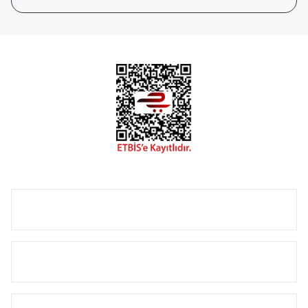
tasarladığınız boyut ve renge göre üretilebilen Radyatör ve
havlupanlarımız mekânlarınıza değer katmaktadır.
Radyal sunmuş olduğu Alüminyum radyatör ve
havlupanların tamamlayıcısı olan vana, montaj aparatı,
termostat, boru gizleme kılıfı gibi aksesuarları ile de özel
çözümler oluşturmaktadır.
Size özel olarak üretilen Radyatör ve havlupan seçerken
yardıma ihtiyacınız olduğunda,
0850 308 08 08
no’lu şirket
hattımızdan bizlere ulaşabilirsiniz.
ÜRÜN GRUPLARI
HIZLI MENÜ