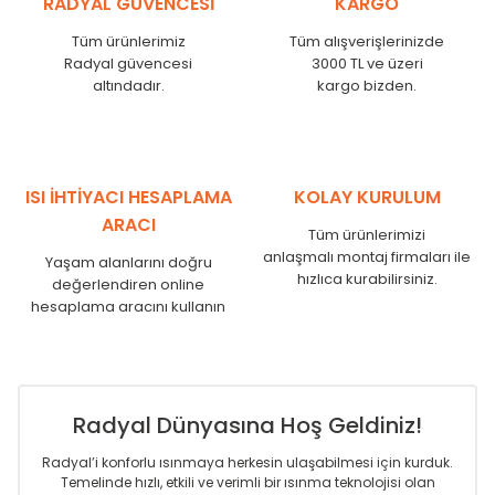
RADYAL GÜVENCESİ
KARGO
KN
525
500
KN
600
575
Tüm ürünlerimiz
Tüm alışverişlerinizde
KN
750
725
Radyal güvencesi
3000 TL ve üzeri
KN
825
800
altındadır.
kargo bizden.
KN
900
875
KN
1000
975
KN
1250
1225
KN
1500
1475
ISI İHTİYACI HESAPLAMA
KOLAY KURULUM
KN
1750
1725
ARACI
Tüm ürünlerimizi
anlaşmalı montaj firmaları ile
Yaşam alanlarını doğru
hızlıca kurabilirsiniz.
değerlendiren online
hesaplama aracını kullanın
Radyal Dünyasına Hoş Geldiniz!
Radyal’i konforlu ısınmaya herkesin ulaşabilmesi için kurduk.
Temelinde hızlı, etkili ve verimli bir ısınma teknolojisi olan