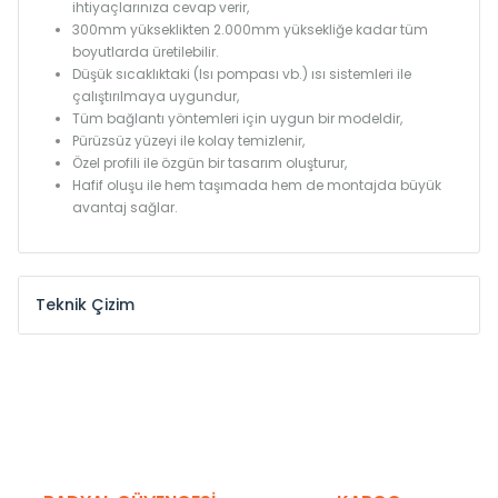
ihtiyaçlarınıza cevap verir,
300mm yükseklikten 2.000mm yüksekliğe kadar tüm
boyutlarda üretilebilir.
Düşük sıcaklıktaki (Isı pompası vb.) ısı sistemleri ile
çalıştırılmaya uygundur,
Tüm bağlantı yöntemleri için uygun bir modeldir,
Pürüzsüz yüzeyi ile kolay temizlenir,
Özel profili ile özgün bir tasarım oluşturur,
Hafif oluşu ile hem taşımada hem de montajda büyük
avantaj sağlar.
Teknik Çizim
Model /
Model
Yükseklik /
Height
Eksenle
Kodu /
Code
(mm)
(mm)
KN
300
275
KN
375
350
KN
450
425