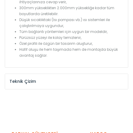
ihtiyaçlarınıza cevap verir,
300mm yükseklikten 2.000mm yüksekliğe kadar tüm
boyutlarda üretilebilir.
Düşük sıcaklıktaki (Isı pompası vb.) ısı sistemleri ile
çalıştırılmaya uygundur,
Tüm bağlantı yöntemleri için uygun bir modeldir,
Pürüzsüz yüzeyi ile kolay temizlenir,
Özel profili ile özgün bir tasarım oluşturur,
Hafif oluşu ile hem taşımada hem de montajda büyük
avantaj sağlar.
Teknik Çizim
Model /
Model
Yükseklik /
Height
Eksenle
Kodu /
Code
(mm)
(mm)
KN
300
275
KN
375
350
KN
450
425