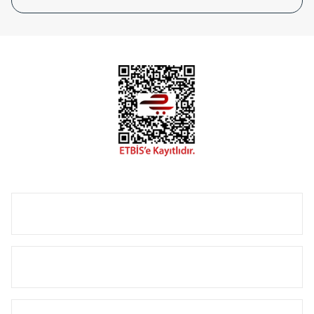
tasarladığınız boyut ve renge göre üretilebilen Radyatör ve
havlupanlarımız mekânlarınıza değer katmaktadır.
Radyal sunmuş olduğu Alüminyum radyatör ve
havlupanların tamamlayıcısı olan vana, montaj aparatı,
termostat, boru gizleme kılıfı gibi aksesuarları ile de özel
çözümler oluşturmaktadır.
Size özel olarak üretilen Radyatör ve havlupan seçerken
yardıma ihtiyacınız olduğunda,
0850 308 08 08
no’lu şirket
hattımızdan bizlere ulaşabilirsiniz.
ÜRÜN GRUPLARI
HIZLI MENÜ