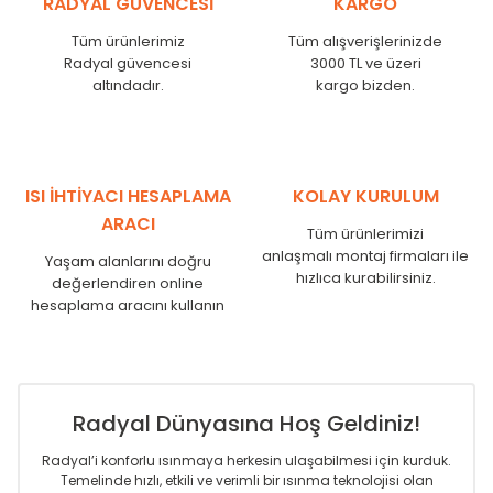
RADYAL GÜVENCESİ
KARGO
KN
525
500
KN
600
575
Tüm ürünlerimiz
Tüm alışverişlerinizde
KN
750
725
Radyal güvencesi
3000 TL ve üzeri
KN
825
800
altındadır.
kargo bizden.
KN
900
875
KN
1000
975
KN
1250
1225
KN
1500
1475
ISI İHTİYACI HESAPLAMA
KOLAY KURULUM
KN
1750
1725
ARACI
Tüm ürünlerimizi
anlaşmalı montaj firmaları ile
Yaşam alanlarını doğru
hızlıca kurabilirsiniz.
değerlendiren online
hesaplama aracını kullanın
Radyal Dünyasına Hoş Geldiniz!
Radyal’i konforlu ısınmaya herkesin ulaşabilmesi için kurduk.
Temelinde hızlı, etkili ve verimli bir ısınma teknolojisi olan