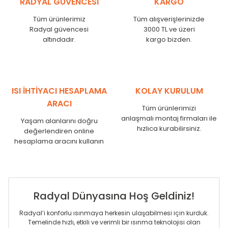
RADYAL GÜVENCESİ
KARGO
KN
525
500
KN
600
575
Tüm ürünlerimiz
Tüm alışverişlerinizde
KN
750
725
Radyal güvencesi
3000 TL ve üzeri
KN
825
800
altındadır.
kargo bizden.
KN
900
875
KN
1000
975
KN
1250
1225
KN
1500
1475
ISI İHTİYACI HESAPLAMA
KOLAY KURULUM
KN
1750
1725
ARACI
Tüm ürünlerimizi
anlaşmalı montaj firmaları ile
Yaşam alanlarını doğru
hızlıca kurabilirsiniz.
değerlendiren online
hesaplama aracını kullanın
Radyal Dünyasına Hoş Geldiniz!
Radyal’i konforlu ısınmaya herkesin ulaşabilmesi için kurduk.
Temelinde hızlı, etkili ve verimli bir ısınma teknolojisi olan