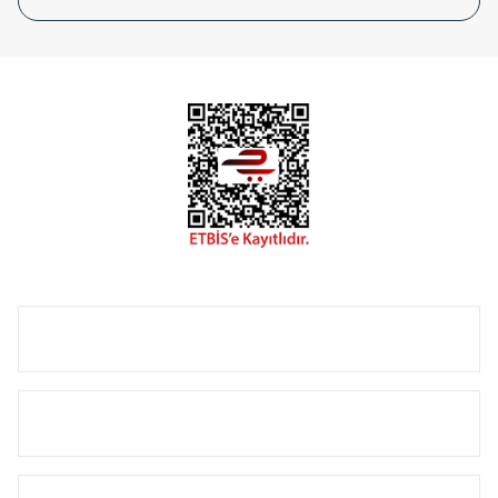
tasarladığınız boyut ve renge göre üretilebilen Radyatör ve
havlupanlarımız mekânlarınıza değer katmaktadır.
Radyal sunmuş olduğu Alüminyum radyatör ve
havlupanların tamamlayıcısı olan vana, montaj aparatı,
termostat, boru gizleme kılıfı gibi aksesuarları ile de özel
çözümler oluşturmaktadır.
Size özel olarak üretilen Radyatör ve havlupan seçerken
yardıma ihtiyacınız olduğunda,
0850 308 08 08
no’lu şirket
hattımızdan bizlere ulaşabilirsiniz.
ÜRÜN GRUPLARI
HIZLI MENÜ