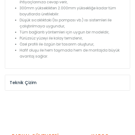
ihtiyaçlarınıza cevap verir,
300mm yükseklikten 2.000mm yüksekliğe kadar tüm
boyutlarda üretilebilir.
Düşük sıcaklıktaki (Isı pompası vb.) ısı sistemleri ile
çalıştırılmaya uygundur,
Tüm bağlantı yöntemleri için uygun bir modeldir,
Pürüzsüz yüzeyi ile kolay temizlenir,
Özel profili ile özgün bir tasarım oluşturur,
Hafif oluşu ile hem taşımada hem de montajda büyük
avantaj sağlar.
Teknik Çizim
Model /
Model
Yükseklik /
Height
Eksenle
Kodu /
Code
(mm)
(mm)
KN
300
275
KN
375
350
KN
450
425