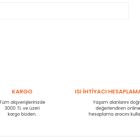
Eksenler Arası /
Centres
Isıl Güç /
Power
∆T 60 (90/ 70-20 ˚C)
(mm)
(Kcal/h)
275
57
350
70
425
83
500
95
575
106
725
130
800
140
KARGO
ISI İHTİYACI HESAPLAM
875
149
Tüm alışverişlerinizde
Yaşam alanlarını doğ
975
163
3000 TL ve üzeri
değerlendiren onlin
1225
199
kargo bizden.
hesaplama aracını kull
1475
233
1725
266