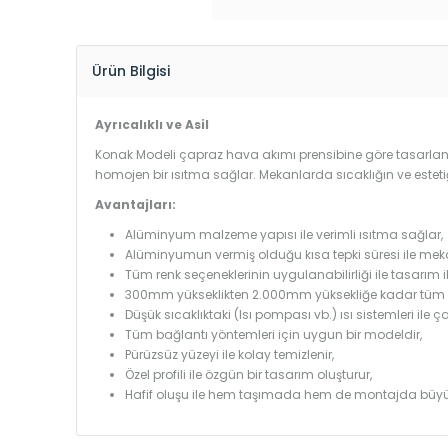
Ürün Bilgisi
Ayrıcalıklı ve Asil
Konak Modeli çapraz hava akımı prensibine göre tasarlandı
homojen bir ısıtma sağlar. Mekanlarda sıcaklığın ve estet
Avantajları:
Alüminyum malzeme yapısı ile verimli ısıtma sağlar,
Alüminyumun vermiş olduğu kısa tepki süresi ile mekanl
Tüm renk seçeneklerinin uygulanabilirliği ile tasarım i
300mm yükseklikten 2.000mm yüksekliğe kadar tüm boy
Düşük sıcaklıktaki (Isı pompası vb.) ısı sistemleri ile 
Tüm bağlantı yöntemleri için uygun bir modeldir,
Pürüzsüz yüzeyi ile kolay temizlenir,
Özel profili ile özgün bir tasarım oluşturur,
Hafif oluşu ile hem taşımada hem de montajda büyü