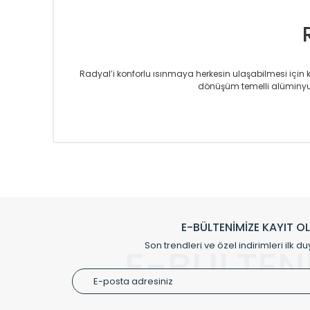
Radyal’i konforlu ısınmaya herkesin ulaşabilmesi için kur
dönüşüm temelli alüminyum
Sizlere sunmakta olduğumuz Alüminyum Radyatör ve H
üretmekteyiz. Son teknoloji ve robotik hatlarıyla rady
Avrupa’ya yapmakta olduğu ihracat ile de ürü
Çevreci ve yeşil enerji yaklaşımlarıyla ve 
Klasik modellerimizin yanında, modern hatları ile de d
önemli farklılıklar yaratmaktadır. Si
E-BÜLTENİMİZE KAYIT O
Radyal sunmuş olduğu Alüminyum radyatör ve havl
Son trendleri ve özel indirimleri ilk du
E-BÜLTEN
Size özel olarak üretilen Radyatör ve