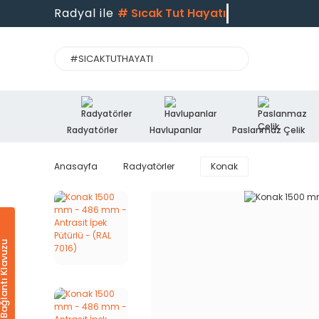
Radyal ile
#
Sıcak Tut Hayatı
Radyatörler
Havlupanlar
Paslanmaz Çelik
Anasayfa
Radyatörler
Konak
Ürün & Bağlantı Klavuzu