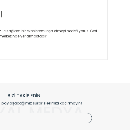
!
iz ile sağlam bir ekosistem inşa etmeyi hedefliyoruz. Geri
merkezinde yer almaktadır.
m tasarım ihtiyaçlarınızı da karşılayacak çözümleri
rın tercih ettiği bir marka olmaktan gurur duymaktadır.
rak ta en üst seviyede olduğunu göstermiştir.
prensipleriyle sektörüne öncülük etmektedir.
h edilmekte, mimarların kişiselleştirilmiş çözümlerinde
rımız mekânlarınıza değer katmaktadır.
BİZİ TAKİP EDİN
me kılıfı gibi aksesuarları ile de özel çözümler
aylaşacağımız sürprizlerimizi kaçırmayın!
YAL MEDYA
irket hattımızdan bizlere ulaşabilirsiniz.