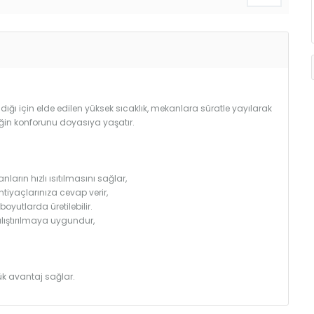
ğı için elde edilen yüksek sıcaklık, mekanlara süratle yayılarak
iğin konforunu doyasıya yaşatır.
arın hızlı ısıtılmasını sağlar,
htiyaçlarınıza cevap verir,
utlarda üretilebilir.
çalıştırılmaya uygundur,
k avantaj sağlar.