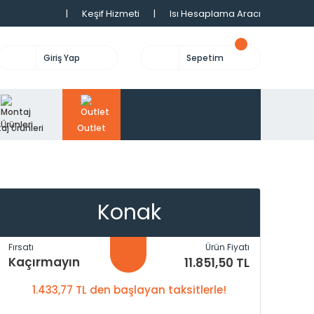
|
Keşif Hizmeti
|
Isı Hesaplama Aracı
Giriş Yap
Sepetim
aj Ürünleri
Outlet
Konak
Fırsatı
Ürün Fiyatı
Kaçırmayın
11.851,50 TL
1.433,77 TL den başlayan taksitlerle!