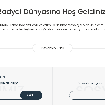
Radyal Dünyasına Hoş Geldiniz
duk. Temelinde hızlı, etkili ve verimli bir ısınma teknolojisi olan ürünlerim
 malzeme ile oluşturulan doğa dostu ürünlerimiz, oluşturulan konforun 
avlupanlar ile önce konforlu ısınmayı, sonrasında mekânlarınız için tü
atör ve havlupan üretimi yapan Radyal, özellikle mimarların ve tasarımcıla
nlerinde sadece tasarımın ön planda olmadığını aynı zamanda kalite ola
sıfır karbon ayak izi hedefiyle üretim yapan Radyal çevreye duyarlı üretim 
ikkat çeken tasarım radyatörlerimiz veülkemizdeki birçok elite projede terci
zin tasarladığınız boyut ve renge göre üretilebilen Radyatör ve havlupanla
LUN
upanların tamamlayıcısı olan vana, montaj aparatı, termostat, boru gizle
yan siz olun!
Sosyal medyadan p
İMİZ
SOS
oluşturmaktadır.
KATIL
 havlupan seçerken yardıma ihtiyacınız olduğunda,
0850 308 08 08
no’lu ş