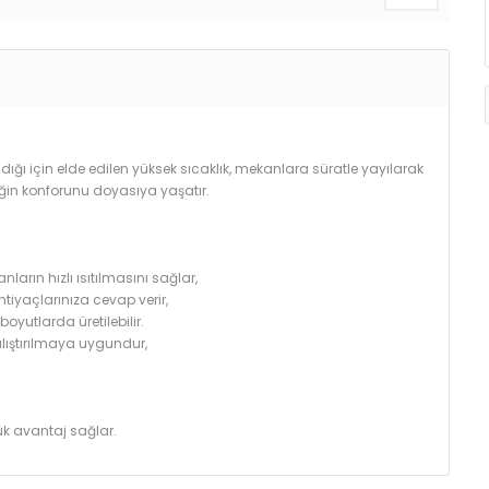
ğı için elde edilen yüksek sıcaklık, mekanlara süratle yayılarak
iğin konforunu doyasıya yaşatır.
arın hızlı ısıtılmasını sağlar,
htiyaçlarınıza cevap verir,
utlarda üretilebilir.
çalıştırılmaya uygundur,
k avantaj sağlar.