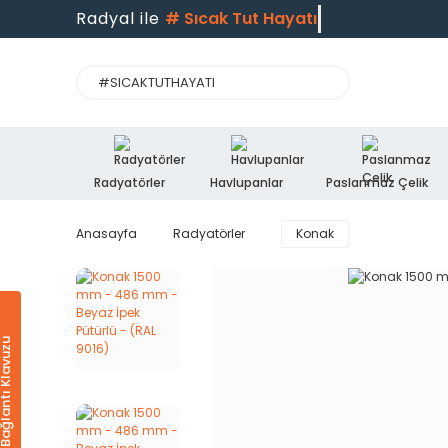
Radyal ile
#
Sıcak Tut Hayatı
Radyatörler
Havlupanlar
Paslanmaz Çelik
Anasayfa
Radyatörler
Konak
Ürün & Bağlantı Klavuzu