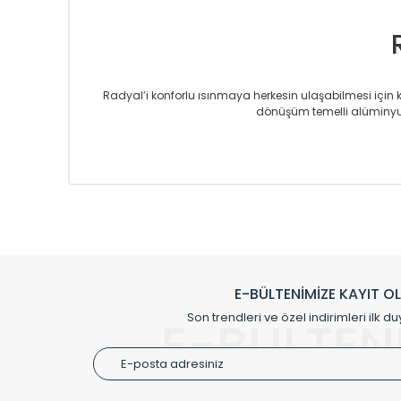
Radyal’i konforlu ısınmaya herkesin ulaşabilmesi için kur
dönüşüm temelli alüminyum
Sizlere sunmakta olduğumuz Alüminyum Radyatör ve H
üretmekteyiz. Son teknoloji ve robotik hatlarıyla rady
Avrupa’ya yapmakta olduğu ihracat ile de ürü
Çevreci ve yeşil enerji yaklaşımlarıyla ve 
Klasik modellerimizin yanında, modern hatları ile de d
önemli farklılıklar yaratmaktadır. Si
E-BÜLTENİMİZE KAYIT O
Radyal sunmuş olduğu Alüminyum radyatör ve havl
Son trendleri ve özel indirimleri ilk du
E-BÜLTEN
Size özel olarak üretilen Radyatör ve