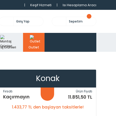
|
Keşif Hizmeti
|
Isı Hesaplama Aracı
Giriş Yap
Sepetim
aj Ürünleri
Outlet
Konak
Fırsatı
Ürün Fiyatı
Kaçırmayın
11.851,50 TL
1.433,77 TL den başlayan taksitlerle!