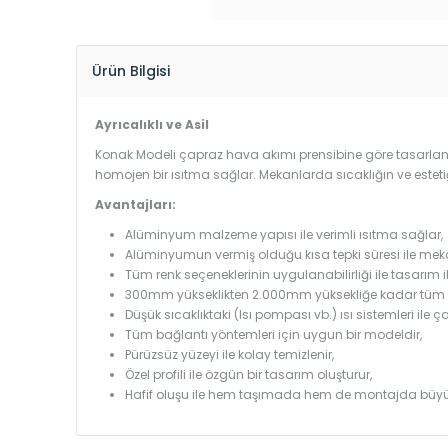
Ürün Bilgisi
Ayrıcalıklı ve Asil
Konak Modeli çapraz hava akımı prensibine göre tasarlandı
homojen bir ısıtma sağlar. Mekanlarda sıcaklığın ve estet
Avantajları:
Alüminyum malzeme yapısı ile verimli ısıtma sağlar,
Alüminyumun vermiş olduğu kısa tepki süresi ile mekanl
Tüm renk seçeneklerinin uygulanabilirliği ile tasarım i
300mm yükseklikten 2.000mm yüksekliğe kadar tüm boy
Düşük sıcaklıktaki (Isı pompası vb.) ısı sistemleri ile 
Tüm bağlantı yöntemleri için uygun bir modeldir,
Pürüzsüz yüzeyi ile kolay temizlenir,
Özel profili ile özgün bir tasarım oluşturur,
Hafif oluşu ile hem taşımada hem de montajda büyü