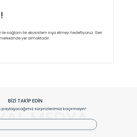
!
iz ile sağlam bir ekosistem inşa etmeyi hedefliyoruz. Geri
merkezinde yer almaktadır.
m tasarım ihtiyaçlarınızı da karşılayacak çözümleri
rın tercih ettiği bir marka olmaktan gurur duymaktadır.
rak ta en üst seviyede olduğunu göstermiştir.
prensipleriyle sektörüne öncülük etmektedir.
h edilmekte, mimarların kişiselleştirilmiş çözümlerinde
rımız mekânlarınıza değer katmaktadır.
BİZİ TAKİP EDİN
me kılıfı gibi aksesuarları ile de özel çözümler
aylaşacağımız sürprizlerimizi kaçırmayın!
YAL MEDYA
irket hattımızdan bizlere ulaşabilirsiniz.