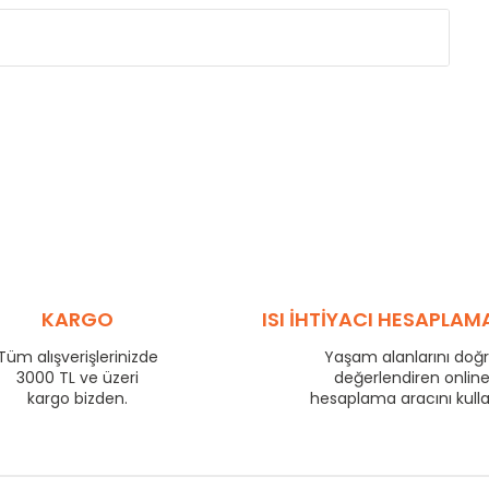
Eksenler Arası /
Centres
Isıl Güç /
Power
∆T 60 (90/ 70-20 ˚C)
(mm)
(Kcal/h)
275
57
350
70
425
83
500
95
575
106
725
130
800
140
KARGO
ISI İHTİYACI HESAPLAM
875
149
Tüm alışverişlerinizde
Yaşam alanlarını doğ
975
163
3000 TL ve üzeri
değerlendiren onlin
1225
199
kargo bizden.
hesaplama aracını kull
1475
233
1725
266