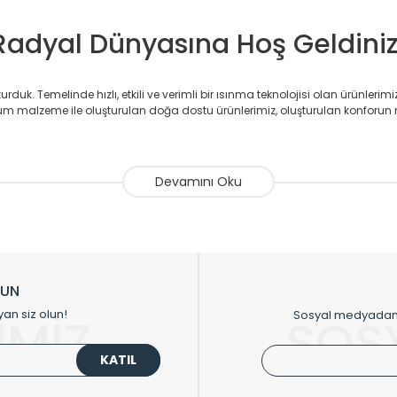
Radyal Dünyasına Hoş Geldiniz
duk. Temelinde hızlı, etkili ve verimli bir ısınma teknolojisi olan ürünlerim
 malzeme ile oluşturulan doğa dostu ürünlerimiz, oluşturulan konforun 
avlupanlar ile önce konforlu ısınmayı, sonrasında mekânlarınız için tü
atör ve havlupan üretimi yapan Radyal, özellikle mimarların ve tasarımcıla
nlerinde sadece tasarımın ön planda olmadığını aynı zamanda kalite ola
sıfır karbon ayak izi hedefiyle üretim yapan Radyal çevreye duyarlı üretim 
ikkat çeken tasarım radyatörlerimiz veülkemizdeki birçok elite projede terci
zin tasarladığınız boyut ve renge göre üretilebilen Radyatör ve havlupanla
LUN
upanların tamamlayıcısı olan vana, montaj aparatı, termostat, boru gizle
yan siz olun!
Sosyal medyadan p
İMİZ
SOS
oluşturmaktadır.
KATIL
 havlupan seçerken yardıma ihtiyacınız olduğunda,
0850 308 08 08
no’lu ş