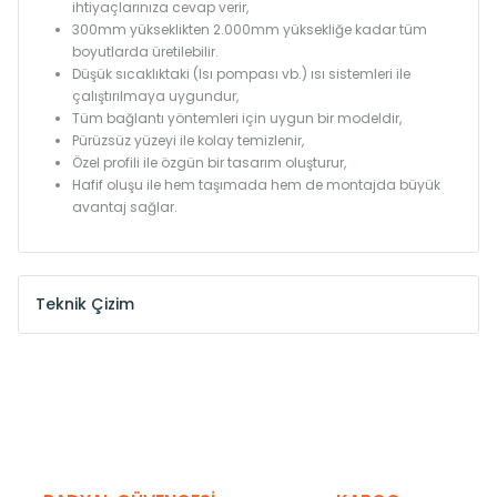
ihtiyaçlarınıza cevap verir,
300mm yükseklikten 2.000mm yüksekliğe kadar tüm
boyutlarda üretilebilir.
Düşük sıcaklıktaki (Isı pompası vb.) ısı sistemleri ile
çalıştırılmaya uygundur,
Tüm bağlantı yöntemleri için uygun bir modeldir,
Pürüzsüz yüzeyi ile kolay temizlenir,
Özel profili ile özgün bir tasarım oluşturur,
Hafif oluşu ile hem taşımada hem de montajda büyük
avantaj sağlar.
Teknik Çizim
Model /
Model
Yükseklik /
Height
Eksenle
Kodu /
Code
(mm)
(mm)
KN
300
275
KN
375
350
KN
450
425