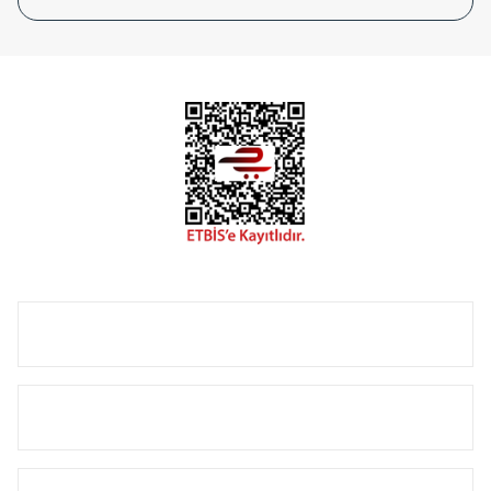
tasarladığınız boyut ve renge göre üretilebilen Radyatör ve
havlupanlarımız mekânlarınıza değer katmaktadır.
Radyal sunmuş olduğu Alüminyum radyatör ve
havlupanların tamamlayıcısı olan vana, montaj aparatı,
termostat, boru gizleme kılıfı gibi aksesuarları ile de özel
çözümler oluşturmaktadır.
Size özel olarak üretilen Radyatör ve havlupan seçerken
yardıma ihtiyacınız olduğunda,
0850 308 08 08
no’lu şirket
hattımızdan bizlere ulaşabilirsiniz.
ÜRÜN GRUPLARI
HIZLI MENÜ