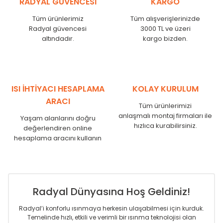
RADYAL GÜVENCESİ
KARGO
KN
525
500
KN
600
575
Tüm ürünlerimiz
Tüm alışverişlerinizde
KN
750
725
Radyal güvencesi
3000 TL ve üzeri
KN
825
800
altındadır.
kargo bizden.
KN
900
875
KN
1000
975
KN
1250
1225
KN
1500
1475
ISI İHTİYACI HESAPLAMA
KOLAY KURULUM
KN
1750
1725
ARACI
Tüm ürünlerimizi
anlaşmalı montaj firmaları ile
Yaşam alanlarını doğru
hızlıca kurabilirsiniz.
değerlendiren online
hesaplama aracını kullanın
Radyal Dünyasına Hoş Geldiniz!
Radyal’i konforlu ısınmaya herkesin ulaşabilmesi için kurduk.
Temelinde hızlı, etkili ve verimli bir ısınma teknolojisi olan