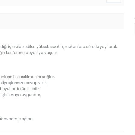
ğı için elde edilen yüksek sıcaklık, mekanlara süratle yayılarak
iğin konforunu doyasıya yaşatır.
arın hızlı ısıtılmasını sağlar,
htiyaçlarınıza cevap verir,
utlarda üretilebilir.
çalıştırılmaya uygundur,
k avantaj sağlar.