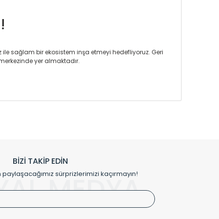
!
iz ile sağlam bir ekosistem inşa etmeyi hedefliyoruz. Geri
merkezinde yer almaktadır.
m tasarım ihtiyaçlarınızı da karşılayacak çözümleri
rın tercih ettiği bir marka olmaktan gurur duymaktadır.
rak ta en üst seviyede olduğunu göstermiştir.
prensipleriyle sektörüne öncülük etmektedir.
h edilmekte, mimarların kişiselleştirilmiş çözümlerinde
rımız mekânlarınıza değer katmaktadır.
BİZİ TAKİP EDİN
me kılıfı gibi aksesuarları ile de özel çözümler
aylaşacağımız sürprizlerimizi kaçırmayın!
YAL MEDYA
irket hattımızdan bizlere ulaşabilirsiniz.