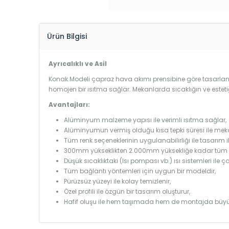
Ürün Bilgisi
Ayrıcalıklı ve Asil
Konak Modeli çapraz hava akımı prensibine göre tasarlandı
homojen bir ısıtma sağlar. Mekanlarda sıcaklığın ve estet
Avantajları:
Alüminyum malzeme yapısı ile verimli ısıtma sağlar,
Alüminyumun vermiş olduğu kısa tepki süresi ile mekanl
Tüm renk seçeneklerinin uygulanabilirliği ile tasarım i
300mm yükseklikten 2.000mm yüksekliğe kadar tüm boy
Düşük sıcaklıktaki (Isı pompası vb.) ısı sistemleri ile 
Tüm bağlantı yöntemleri için uygun bir modeldir,
Pürüzsüz yüzeyi ile kolay temizlenir,
Özel profili ile özgün bir tasarım oluşturur,
Hafif oluşu ile hem taşımada hem de montajda büyü