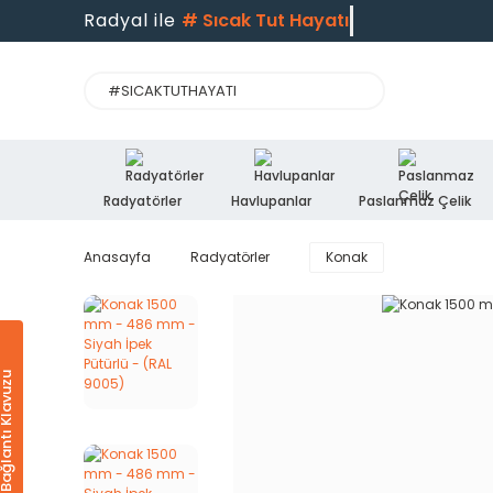
Radyal ile
#
Sıcak Tut Hayatı
Radyatörler
Havlupanlar
Paslanmaz Çelik
Anasayfa
Radyatörler
Konak
Ürün & Bağlantı Klavuzu