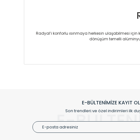
Radyal’i konforlu ısınmaya herkesin ulaşabilmesi için kur
dönüşüm temelli alüminyum
Sizlere sunmakta olduğumuz Alüminyum Radyatör ve H
üretmekteyiz. Son teknoloji ve robotik hatlarıyla rady
Avrupa’ya yapmakta olduğu ihracat ile de ürü
Çevreci ve yeşil enerji yaklaşımlarıyla ve 
Klasik modellerimizin yanında, modern hatları ile de d
önemli farklılıklar yaratmaktadır. Si
E-BÜLTENİMİZE KAYIT O
Radyal sunmuş olduğu Alüminyum radyatör ve havl
Son trendleri ve özel indirimleri ilk du
E-BÜLTEN
Size özel olarak üretilen Radyatör ve