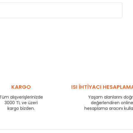
Eksenler Arası /
Centres
Isıl Güç /
Power
∆T 60 (90/ 70-20 ˚C)
(mm)
(Kcal/h)
275
57
350
70
425
83
500
95
575
106
725
130
800
140
KARGO
ISI İHTİYACI HESAPLAM
875
149
Tüm alışverişlerinizde
Yaşam alanlarını doğ
975
163
3000 TL ve üzeri
değerlendiren onlin
1225
199
kargo bizden.
hesaplama aracını kull
1475
233
1725
266