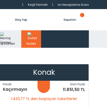
|
Keşif Hizmeti
|
Isı Hesaplama Aracı
Giriş Yap
Sepetim
aj Ürünleri
Outlet
Konak
Fırsatı
Ürün Fiyatı
Kaçırmayın
11.851,50 TL
1.433,77 TL den başlayan taksitlerle!