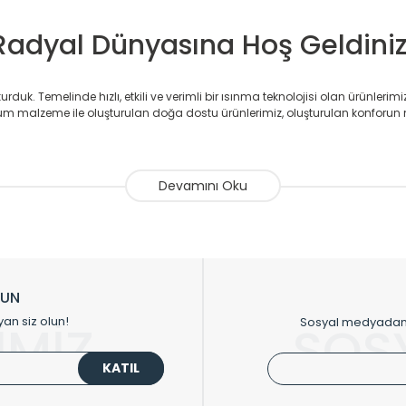
Radyal Dünyasına Hoş Geldiniz
duk. Temelinde hızlı, etkili ve verimli bir ısınma teknolojisi olan ürünlerim
 malzeme ile oluşturulan doğa dostu ürünlerimiz, oluşturulan konforun 
avlupanlar ile önce konforlu ısınmayı, sonrasında mekânlarınız için tü
atör ve havlupan üretimi yapan Radyal, özellikle mimarların ve tasarımcıla
nlerinde sadece tasarımın ön planda olmadığını aynı zamanda kalite ola
sıfır karbon ayak izi hedefiyle üretim yapan Radyal çevreye duyarlı üretim 
ikkat çeken tasarım radyatörlerimiz veülkemizdeki birçok elite projede terci
zin tasarladığınız boyut ve renge göre üretilebilen Radyatör ve havlupanla
LUN
upanların tamamlayıcısı olan vana, montaj aparatı, termostat, boru gizle
yan siz olun!
Sosyal medyadan p
İMİZ
SOS
oluşturmaktadır.
KATIL
 havlupan seçerken yardıma ihtiyacınız olduğunda,
0850 308 08 08
no’lu ş