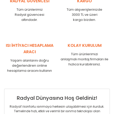
RADYAL GÜVENCESİ
KARGO
KN
525
500
KN
600
575
Tüm ürünlerimiz
Tüm alışverişlerinizde
KN
750
725
Radyal güvencesi
3000 TL ve üzeri
KN
825
800
altındadır.
kargo bizden.
KN
900
875
KN
1000
975
KN
1250
1225
KN
1500
1475
ISI İHTİYACI HESAPLAMA
KOLAY KURULUM
KN
1750
1725
ARACI
Tüm ürünlerimizi
anlaşmalı montaj firmaları ile
Yaşam alanlarını doğru
hızlıca kurabilirsiniz.
değerlendiren online
hesaplama aracını kullanın
Radyal Dünyasına Hoş Geldiniz!
Radyal’i konforlu ısınmaya herkesin ulaşabilmesi için kurduk.
Temelinde hızlı, etkili ve verimli bir ısınma teknolojisi olan