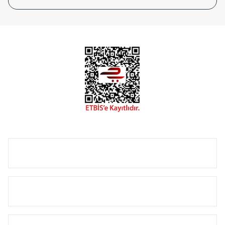
tasarladığınız boyut ve renge göre üretilebilen Radyatör ve
havlupanlarımız mekânlarınıza değer katmaktadır.
Radyal sunmuş olduğu Alüminyum radyatör ve
havlupanların tamamlayıcısı olan vana, montaj aparatı,
termostat, boru gizleme kılıfı gibi aksesuarları ile de özel
çözümler oluşturmaktadır.
Size özel olarak üretilen Radyatör ve havlupan seçerken
yardıma ihtiyacınız olduğunda,
0850 308 08 08
no’lu şirket
hattımızdan bizlere ulaşabilirsiniz.
ÜRÜN GRUPLARI
HIZLI MENÜ