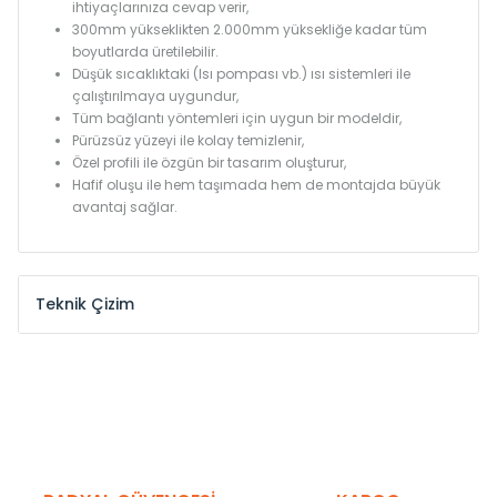
ihtiyaçlarınıza cevap verir,
300mm yükseklikten 2.000mm yüksekliğe kadar tüm
boyutlarda üretilebilir.
Düşük sıcaklıktaki (Isı pompası vb.) ısı sistemleri ile
çalıştırılmaya uygundur,
Tüm bağlantı yöntemleri için uygun bir modeldir,
Pürüzsüz yüzeyi ile kolay temizlenir,
Özel profili ile özgün bir tasarım oluşturur,
Hafif oluşu ile hem taşımada hem de montajda büyük
avantaj sağlar.
Teknik Çizim
Model /
Model
Yükseklik /
Height
Eksenle
Kodu /
Code
(mm)
(mm)
KN
300
275
KN
375
350
KN
450
425