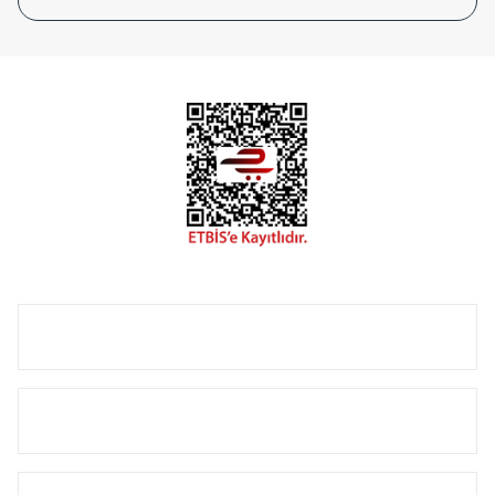
tasarladığınız boyut ve renge göre üretilebilen Radyatör ve
havlupanlarımız mekânlarınıza değer katmaktadır.
Radyal sunmuş olduğu Alüminyum radyatör ve
havlupanların tamamlayıcısı olan vana, montaj aparatı,
termostat, boru gizleme kılıfı gibi aksesuarları ile de özel
çözümler oluşturmaktadır.
Size özel olarak üretilen Radyatör ve havlupan seçerken
yardıma ihtiyacınız olduğunda,
0850 308 08 08
no’lu şirket
hattımızdan bizlere ulaşabilirsiniz.
ÜRÜN GRUPLARI
HIZLI MENÜ