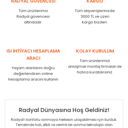
RADYAL GÜVENCESİ
KARGO
KN
525
500
KN
600
575
Tüm ürünlerimiz
Tüm alışverişlerinizde
KN
750
725
Radyal güvencesi
3000 TL ve üzeri
KN
825
800
altındadır.
kargo bizden.
KN
900
875
KN
1000
975
KN
1250
1225
KN
1500
1475
ISI İHTİYACI HESAPLAMA
KOLAY KURULUM
KN
1750
1725
ARACI
Tüm ürünlerimizi
anlaşmalı montaj firmaları ile
Yaşam alanlarını doğru
hızlıca kurabilirsiniz.
değerlendiren online
hesaplama aracını kullanın
Radyal Dünyasına Hoş Geldiniz!
Radyal’i konforlu ısınmaya herkesin ulaşabilmesi için kurduk.
Temelinde hızlı, etkili ve verimli bir ısınma teknolojisi olan