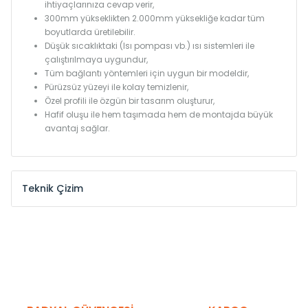
ihtiyaçlarınıza cevap verir,
300mm yükseklikten 2.000mm yüksekliğe kadar tüm
boyutlarda üretilebilir.
Düşük sıcaklıktaki (Isı pompası vb.) ısı sistemleri ile
çalıştırılmaya uygundur,
Tüm bağlantı yöntemleri için uygun bir modeldir,
Pürüzsüz yüzeyi ile kolay temizlenir,
Özel profili ile özgün bir tasarım oluşturur,
Hafif oluşu ile hem taşımada hem de montajda büyük
avantaj sağlar.
Teknik Çizim
Model /
Model
Yükseklik /
Height
Eksenle
Kodu /
Code
(mm)
(mm)
KN
300
275
KN
375
350
KN
450
425