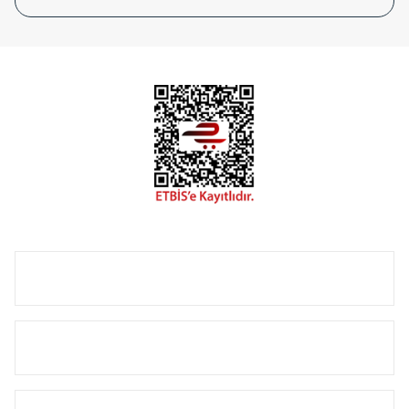
tasarladığınız boyut ve renge göre üretilebilen Radyatör ve
havlupanlarımız mekânlarınıza değer katmaktadır.
Radyal sunmuş olduğu Alüminyum radyatör ve
havlupanların tamamlayıcısı olan vana, montaj aparatı,
termostat, boru gizleme kılıfı gibi aksesuarları ile de özel
çözümler oluşturmaktadır.
Size özel olarak üretilen Radyatör ve havlupan seçerken
yardıma ihtiyacınız olduğunda,
0850 308 08 08
no’lu şirket
hattımızdan bizlere ulaşabilirsiniz.
ÜRÜN GRUPLARI
HIZLI MENÜ