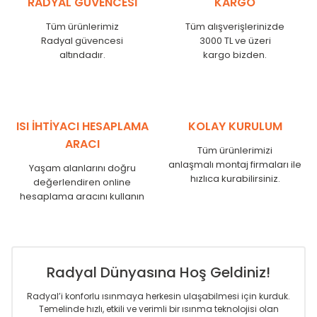
RADYAL GÜVENCESİ
KARGO
KN
525
500
KN
600
575
Tüm ürünlerimiz
Tüm alışverişlerinizde
KN
750
725
Radyal güvencesi
3000 TL ve üzeri
KN
825
800
altındadır.
kargo bizden.
KN
900
875
KN
1000
975
KN
1250
1225
KN
1500
1475
ISI İHTİYACI HESAPLAMA
KOLAY KURULUM
KN
1750
1725
ARACI
Tüm ürünlerimizi
anlaşmalı montaj firmaları ile
Yaşam alanlarını doğru
hızlıca kurabilirsiniz.
değerlendiren online
hesaplama aracını kullanın
Radyal Dünyasına Hoş Geldiniz!
Radyal’i konforlu ısınmaya herkesin ulaşabilmesi için kurduk.
Temelinde hızlı, etkili ve verimli bir ısınma teknolojisi olan