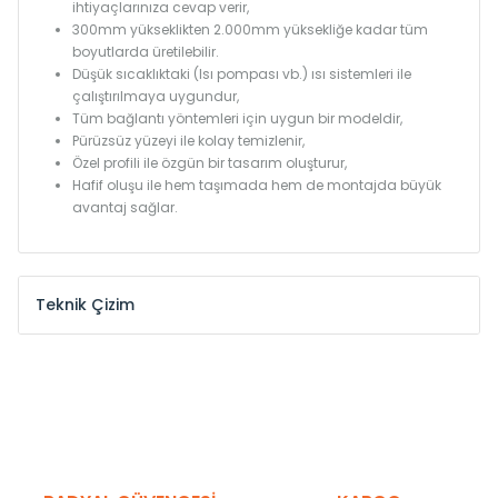
ihtiyaçlarınıza cevap verir,
300mm yükseklikten 2.000mm yüksekliğe kadar tüm
boyutlarda üretilebilir.
Düşük sıcaklıktaki (Isı pompası vb.) ısı sistemleri ile
çalıştırılmaya uygundur,
Tüm bağlantı yöntemleri için uygun bir modeldir,
Pürüzsüz yüzeyi ile kolay temizlenir,
Özel profili ile özgün bir tasarım oluşturur,
Hafif oluşu ile hem taşımada hem de montajda büyük
avantaj sağlar.
Teknik Çizim
Model /
Model
Yükseklik /
Height
Eksenle
Kodu /
Code
(mm)
(mm)
KN
300
275
KN
375
350
KN
450
425