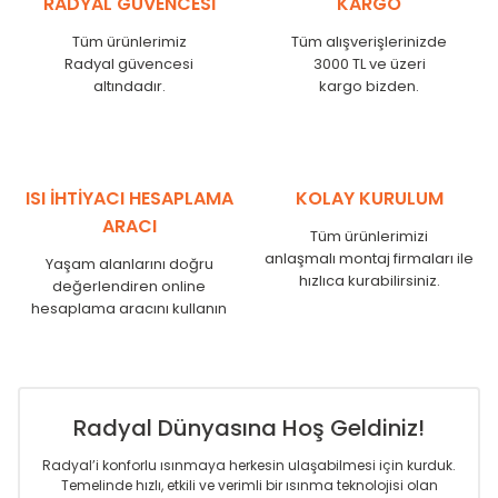
RADYAL GÜVENCESİ
KARGO
KN
525
500
KN
600
575
Tüm ürünlerimiz
Tüm alışverişlerinizde
KN
750
725
Radyal güvencesi
3000 TL ve üzeri
KN
825
800
altındadır.
kargo bizden.
KN
900
875
KN
1000
975
KN
1250
1225
KN
1500
1475
ISI İHTİYACI HESAPLAMA
KOLAY KURULUM
KN
1750
1725
ARACI
Tüm ürünlerimizi
anlaşmalı montaj firmaları ile
Yaşam alanlarını doğru
hızlıca kurabilirsiniz.
değerlendiren online
hesaplama aracını kullanın
Radyal Dünyasına Hoş Geldiniz!
Radyal’i konforlu ısınmaya herkesin ulaşabilmesi için kurduk.
Temelinde hızlı, etkili ve verimli bir ısınma teknolojisi olan