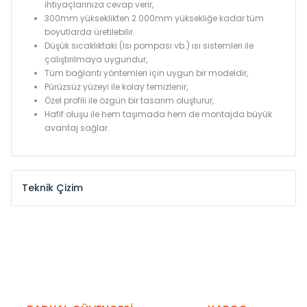
ihtiyaçlarınıza cevap verir,
300mm yükseklikten 2.000mm yüksekliğe kadar tüm
boyutlarda üretilebilir.
Düşük sıcaklıktaki (Isı pompası vb.) ısı sistemleri ile
çalıştırılmaya uygundur,
Tüm bağlantı yöntemleri için uygun bir modeldir,
Pürüzsüz yüzeyi ile kolay temizlenir,
Özel profili ile özgün bir tasarım oluşturur,
Hafif oluşu ile hem taşımada hem de montajda büyük
avantaj sağlar.
Teknik Çizim
Model /
Model
Yükseklik /
Height
Eksenle
Kodu /
Code
(mm)
(mm)
KN
300
275
KN
375
350
KN
450
425