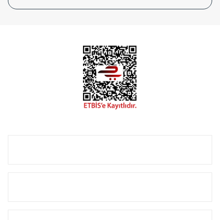
tasarladığınız boyut ve renge göre üretilebilen Radyatör ve
havlupanlarımız mekânlarınıza değer katmaktadır.
Radyal sunmuş olduğu Alüminyum radyatör ve
havlupanların tamamlayıcısı olan vana, montaj aparatı,
termostat, boru gizleme kılıfı gibi aksesuarları ile de özel
çözümler oluşturmaktadır.
Size özel olarak üretilen Radyatör ve havlupan seçerken
yardıma ihtiyacınız olduğunda,
0850 308 08 08
no’lu şirket
hattımızdan bizlere ulaşabilirsiniz.
ÜRÜN GRUPLARI
HIZLI MENÜ