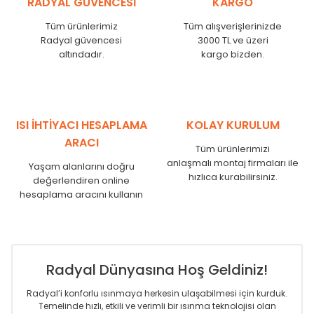
RADYAL GÜVENCESİ
KARGO
KN
525
500
KN
600
575
Tüm ürünlerimiz
Tüm alışverişlerinizde
KN
750
725
Radyal güvencesi
3000 TL ve üzeri
KN
825
800
altındadır.
kargo bizden.
KN
900
875
KN
1000
975
KN
1250
1225
KN
1500
1475
ISI İHTİYACI HESAPLAMA
KOLAY KURULUM
KN
1750
1725
ARACI
Tüm ürünlerimizi
anlaşmalı montaj firmaları ile
Yaşam alanlarını doğru
hızlıca kurabilirsiniz.
değerlendiren online
hesaplama aracını kullanın
Radyal Dünyasına Hoş Geldiniz!
Radyal’i konforlu ısınmaya herkesin ulaşabilmesi için kurduk.
Temelinde hızlı, etkili ve verimli bir ısınma teknolojisi olan