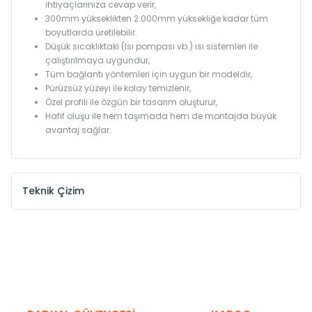
ihtiyaçlarınıza cevap verir,
300mm yükseklikten 2.000mm yüksekliğe kadar tüm
boyutlarda üretilebilir.
Düşük sıcaklıktaki (Isı pompası vb.) ısı sistemleri ile
çalıştırılmaya uygundur,
Tüm bağlantı yöntemleri için uygun bir modeldir,
Pürüzsüz yüzeyi ile kolay temizlenir,
Özel profili ile özgün bir tasarım oluşturur,
Hafif oluşu ile hem taşımada hem de montajda büyük
avantaj sağlar.
Teknik Çizim
Model /
Model
Yükseklik /
Height
Eksenle
Kodu /
Code
(mm)
(mm)
KN
300
275
KN
375
350
KN
450
425