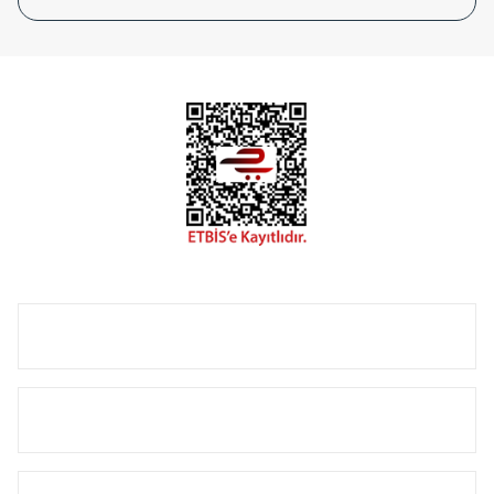
tasarladığınız boyut ve renge göre üretilebilen Radyatör ve
havlupanlarımız mekânlarınıza değer katmaktadır.
Radyal sunmuş olduğu Alüminyum radyatör ve
havlupanların tamamlayıcısı olan vana, montaj aparatı,
termostat, boru gizleme kılıfı gibi aksesuarları ile de özel
çözümler oluşturmaktadır.
Size özel olarak üretilen Radyatör ve havlupan seçerken
yardıma ihtiyacınız olduğunda,
0850 308 08 08
no’lu şirket
hattımızdan bizlere ulaşabilirsiniz.
ÜRÜN GRUPLARI
HIZLI MENÜ