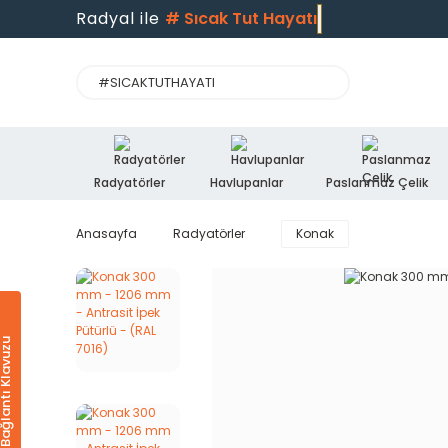
Radyal ile
#
Sıcak Tut Hayatı
Radyatörler
Havlupanlar
Paslanmaz Çelik
Anasayfa
Radyatörler
Konak
Ürün & Bağlantı Klavuzu