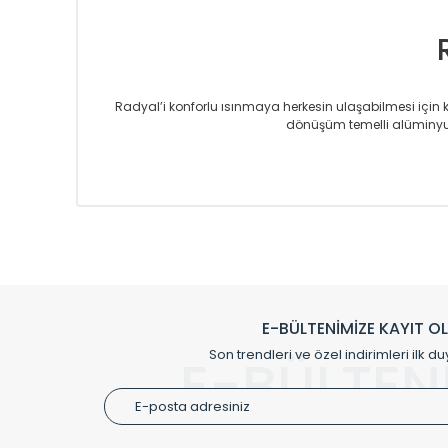
Radyal’i konforlu ısınmaya herkesin ulaşabilmesi için kur
dönüşüm temelli alüminyum
Sizlere sunmakta olduğumuz Alüminyum Radyatör ve H
üretmekteyiz. Son teknoloji ve robotik hatlarıyla rady
Avrupa’ya yapmakta olduğu ihracat ile de ürü
Çevreci ve yeşil enerji yaklaşımlarıyla ve 
Klasik modellerimizin yanında, modern hatları ile de d
önemli farklılıklar yaratmaktadır. Si
E-BÜLTENİMİZE KAYIT O
Radyal sunmuş olduğu Alüminyum radyatör ve havl
Son trendleri ve özel indirimleri ilk du
E-BÜLTEN
Size özel olarak üretilen Radyatör ve