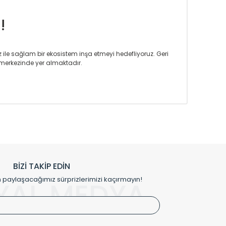
!
iz ile sağlam bir ekosistem inşa etmeyi hedefliyoruz. Geri
merkezinde yer almaktadır.
m tasarım ihtiyaçlarınızı da karşılayacak çözümleri
rın tercih ettiği bir marka olmaktan gurur duymaktadır.
rak ta en üst seviyede olduğunu göstermiştir.
prensipleriyle sektörüne öncülük etmektedir.
h edilmekte, mimarların kişiselleştirilmiş çözümlerinde
rımız mekânlarınıza değer katmaktadır.
BİZİ TAKİP EDİN
me kılıfı gibi aksesuarları ile de özel çözümler
aylaşacağımız sürprizlerimizi kaçırmayın!
YAL MEDYA
irket hattımızdan bizlere ulaşabilirsiniz.