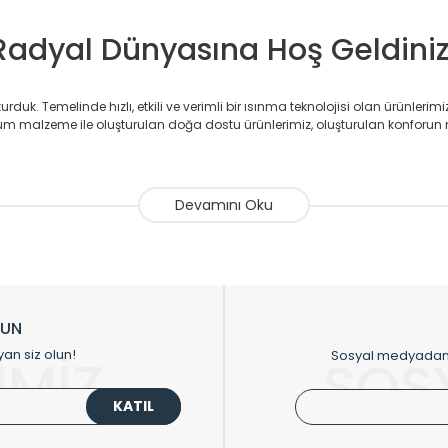
Radyal Dünyasına Hoş Geldiniz
duk. Temelinde hızlı, etkili ve verimli bir ısınma teknolojisi olan ürünlerim
 malzeme ile oluşturulan doğa dostu ürünlerimiz, oluşturulan konforun 
avlupanlar ile önce konforlu ısınmayı, sonrasında mekânlarınız için tü
atör ve havlupan üretimi yapan Radyal, özellikle mimarların ve tasarımcıla
nlerinde sadece tasarımın ön planda olmadığını aynı zamanda kalite ola
sıfır karbon ayak izi hedefiyle üretim yapan Radyal çevreye duyarlı üretim 
ikkat çeken tasarım radyatörlerimiz veülkemizdeki birçok elite projede terci
zin tasarladığınız boyut ve renge göre üretilebilen Radyatör ve havlupanla
LUN
upanların tamamlayıcısı olan vana, montaj aparatı, termostat, boru gizle
yan siz olun!
Sosyal medyadan p
İMİZ
SOS
oluşturmaktadır.
KATIL
 havlupan seçerken yardıma ihtiyacınız olduğunda,
0850 308 08 08
no’lu ş