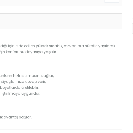
ğı için elde edilen yüksek sıcaklık, mekanlara süratle yayılarak
iğin konforunu doyasıya yaşatır.
arın hızlı ısıtılmasını sağlar,
htiyaçlarınıza cevap verir,
utlarda üretilebilir.
çalıştırılmaya uygundur,
k avantaj sağlar.