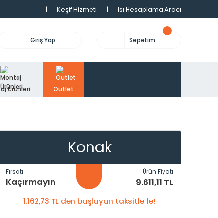
|
Keşif Hizmeti
|
Isı Hesaplama Aracı
Giriş Yap
Sepetim
aj Ürünleri
Outlet
Konak
Fırsatı
Ürün Fiyatı
Kaçırmayın
9.611,11 TL
1.162,73 TL den başlayan taksitlerle!