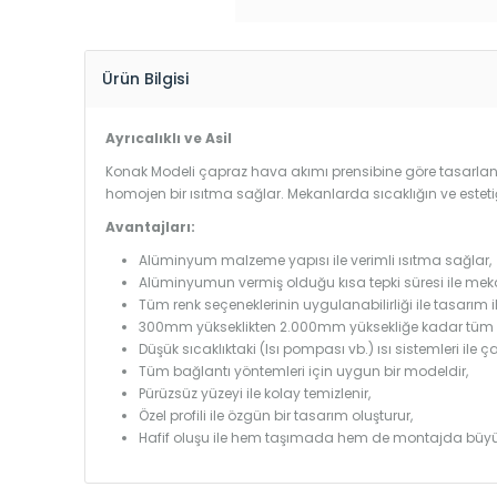
Ürün Bilgisi
Ayrıcalıklı ve Asil
Konak Modeli çapraz hava akımı prensibine göre tasarlandı
homojen bir ısıtma sağlar. Mekanlarda sıcaklığın ve estet
Avantajları:
Alüminyum malzeme yapısı ile verimli ısıtma sağlar,
Alüminyumun vermiş olduğu kısa tepki süresi ile mekanl
Tüm renk seçeneklerinin uygulanabilirliği ile tasarım i
300mm yükseklikten 2.000mm yüksekliğe kadar tüm boy
Düşük sıcaklıktaki (Isı pompası vb.) ısı sistemleri ile 
Tüm bağlantı yöntemleri için uygun bir modeldir,
Pürüzsüz yüzeyi ile kolay temizlenir,
Özel profili ile özgün bir tasarım oluşturur,
Hafif oluşu ile hem taşımada hem de montajda büyü