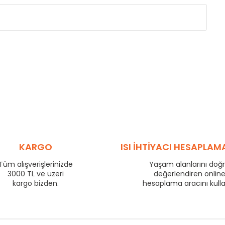
Eksenler Arası /
Centres
Isıl Güç /
Power
∆T 60 (90/ 70-20 ˚C)
(mm)
(Kcal/h)
275
57
350
70
425
83
500
95
575
106
725
130
800
140
KARGO
ISI İHTİYACI HESAPLAM
875
149
Tüm alışverişlerinizde
Yaşam alanlarını doğ
975
163
3000 TL ve üzeri
değerlendiren onlin
1225
199
kargo bizden.
hesaplama aracını kull
1475
233
1725
266