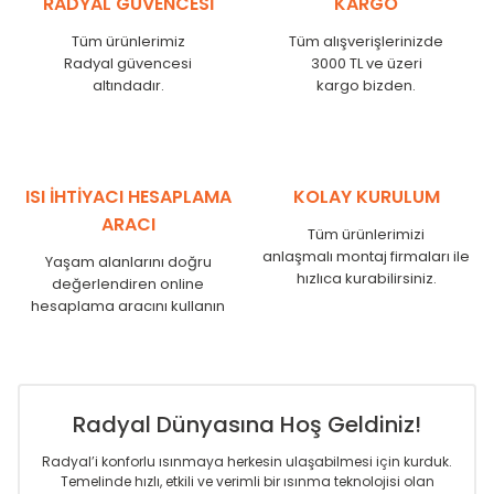
RADYAL GÜVENCESİ
KARGO
KN
525
500
KN
600
575
Tüm ürünlerimiz
Tüm alışverişlerinizde
KN
750
725
Radyal güvencesi
3000 TL ve üzeri
KN
825
800
altındadır.
kargo bizden.
KN
900
875
KN
1000
975
KN
1250
1225
KN
1500
1475
ISI İHTİYACI HESAPLAMA
KOLAY KURULUM
KN
1750
1725
ARACI
Tüm ürünlerimizi
anlaşmalı montaj firmaları ile
Yaşam alanlarını doğru
hızlıca kurabilirsiniz.
değerlendiren online
hesaplama aracını kullanın
Radyal Dünyasına Hoş Geldiniz!
Radyal’i konforlu ısınmaya herkesin ulaşabilmesi için kurduk.
Temelinde hızlı, etkili ve verimli bir ısınma teknolojisi olan