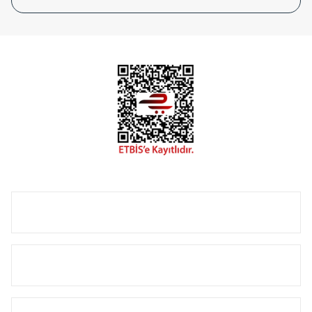
tasarladığınız boyut ve renge göre üretilebilen Radyatör ve
havlupanlarımız mekânlarınıza değer katmaktadır.
Radyal sunmuş olduğu Alüminyum radyatör ve
havlupanların tamamlayıcısı olan vana, montaj aparatı,
termostat, boru gizleme kılıfı gibi aksesuarları ile de özel
çözümler oluşturmaktadır.
Size özel olarak üretilen Radyatör ve havlupan seçerken
yardıma ihtiyacınız olduğunda,
0850 308 08 08
no’lu şirket
hattımızdan bizlere ulaşabilirsiniz.
ÜRÜN GRUPLARI
HIZLI MENÜ