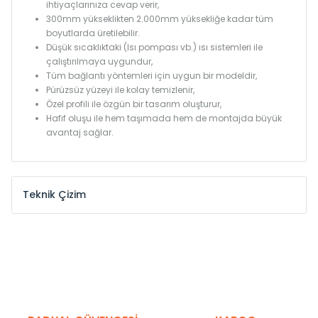
ihtiyaçlarınıza cevap verir,
300mm yükseklikten 2.000mm yüksekliğe kadar tüm
boyutlarda üretilebilir.
Düşük sıcaklıktaki (Isı pompası vb.) ısı sistemleri ile
çalıştırılmaya uygundur,
Tüm bağlantı yöntemleri için uygun bir modeldir,
Pürüzsüz yüzeyi ile kolay temizlenir,
Özel profili ile özgün bir tasarım oluşturur,
Hafif oluşu ile hem taşımada hem de montajda büyük
avantaj sağlar.
Teknik Çizim
Model /
Model
Yükseklik /
Height
Eksenle
Kodu /
Code
(mm)
(mm)
KN
300
275
KN
375
350
KN
450
425