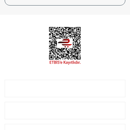
tasarladığınız boyut ve renge göre üretilebilen Radyatör ve
havlupanlarımız mekânlarınıza değer katmaktadır.
Radyal sunmuş olduğu Alüminyum radyatör ve
havlupanların tamamlayıcısı olan vana, montaj aparatı,
termostat, boru gizleme kılıfı gibi aksesuarları ile de özel
çözümler oluşturmaktadır.
Size özel olarak üretilen Radyatör ve havlupan seçerken
yardıma ihtiyacınız olduğunda,
0850 308 08 08
no’lu şirket
hattımızdan bizlere ulaşabilirsiniz.
ÜRÜN GRUPLARI
HIZLI MENÜ