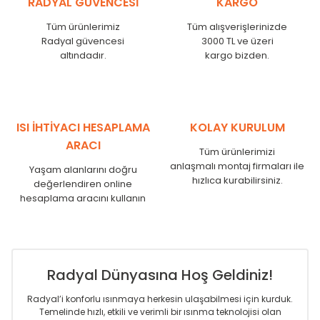
RADYAL GÜVENCESİ
KARGO
KN
525
500
KN
600
575
Tüm ürünlerimiz
Tüm alışverişlerinizde
KN
750
725
Radyal güvencesi
3000 TL ve üzeri
KN
825
800
altındadır.
kargo bizden.
KN
900
875
KN
1000
975
KN
1250
1225
KN
1500
1475
ISI İHTİYACI HESAPLAMA
KOLAY KURULUM
KN
1750
1725
ARACI
Tüm ürünlerimizi
anlaşmalı montaj firmaları ile
Yaşam alanlarını doğru
hızlıca kurabilirsiniz.
değerlendiren online
hesaplama aracını kullanın
Radyal Dünyasına Hoş Geldiniz!
Radyal’i konforlu ısınmaya herkesin ulaşabilmesi için kurduk.
Temelinde hızlı, etkili ve verimli bir ısınma teknolojisi olan