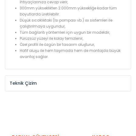
ihtiyaçlarınıza cevap verir,
300mm yükseklikten 2.000mm yüksekliğe kadar tüm
boyutlarda üretilebilir.
Düşük sıcaklıktaki (Isı pompası vb.) ısı sistemleri ile
çalıştırılmaya uygundur,
Tüm bağlantı yöntemleri için uygun bir modeldir,
Pürüzsüz yüzeyi ile kolay temizlenir,
Özel profili ile özgün bir tasarım oluşturur,
Hafif oluşu ile hem taşımada hem de montajda büyük
avantaj sağlar.
Teknik Çizim
Model /
Model
Yükseklik /
Height
Eksenle
Kodu /
Code
(mm)
(mm)
KN
300
275
KN
375
350
KN
450
425