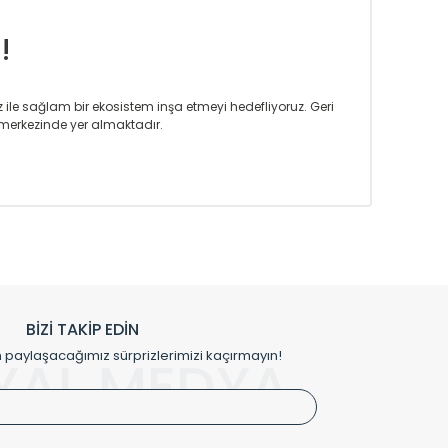
!
iz ile sağlam bir ekosistem inşa etmeyi hedefliyoruz. Geri
merkezinde yer almaktadır.
m tasarım ihtiyaçlarınızı da karşılayacak çözümleri
rın tercih ettiği bir marka olmaktan gurur duymaktadır.
rak ta en üst seviyede olduğunu göstermiştir.
prensipleriyle sektörüne öncülük etmektedir.
h edilmekte, mimarların kişiselleştirilmiş çözümlerinde
rımız mekânlarınıza değer katmaktadır.
BİZİ TAKİP EDİN
me kılıfı gibi aksesuarları ile de özel çözümler
aylaşacağımız sürprizlerimizi kaçırmayın!
YAL MEDYA
irket hattımızdan bizlere ulaşabilirsiniz.