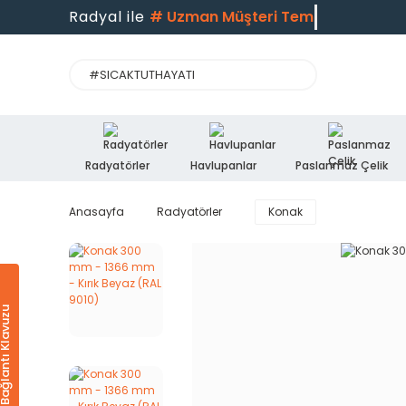
Radyal ile
#
Uzman Müşteri Temsi
Radyatörler
Havlupanlar
Paslanmaz Çelik
Anasayfa
Radyatörler
Konak
Ürün & Bağlantı Klavuzu