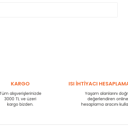
Eksenler Arası /
Centres
Isıl Güç /
Power
∆T 60 (90/ 70-20 ˚C)
(mm)
(Kcal/h)
275
57
350
70
425
83
500
95
575
106
725
130
800
140
KARGO
ISI İHTİYACI HESAPLAM
875
149
Tüm alışverişlerinizde
Yaşam alanlarını doğ
975
163
3000 TL ve üzeri
değerlendiren onlin
1225
199
kargo bizden.
hesaplama aracını kull
1475
233
1725
266