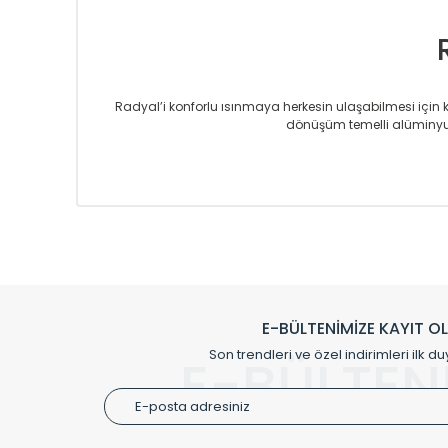
Radyal’i konforlu ısınmaya herkesin ulaşabilmesi için kur
dönüşüm temelli alüminyum
Sizlere sunmakta olduğumuz Alüminyum Radyatör ve H
üretmekteyiz. Son teknoloji ve robotik hatlarıyla rady
Avrupa’ya yapmakta olduğu ihracat ile de ürü
Çevreci ve yeşil enerji yaklaşımlarıyla ve 
Klasik modellerimizin yanında, modern hatları ile de d
önemli farklılıklar yaratmaktadır. Si
E-BÜLTENİMİZE KAYIT O
Radyal sunmuş olduğu Alüminyum radyatör ve havl
Son trendleri ve özel indirimleri ilk du
E-BÜLTEN
Size özel olarak üretilen Radyatör ve