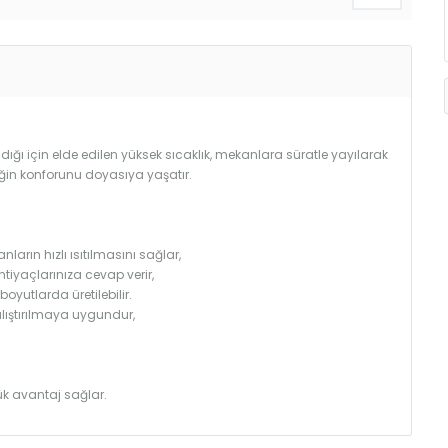
ğı için elde edilen yüksek sıcaklık, mekanlara süratle yayılarak
iğin konforunu doyasıya yaşatır.
arın hızlı ısıtılmasını sağlar,
htiyaçlarınıza cevap verir,
utlarda üretilebilir.
çalıştırılmaya uygundur,
k avantaj sağlar.