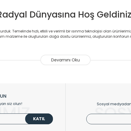
Radyal Dünyasına Hoş Geldiniz
duk. Temelinde hızlı, etkili ve verimli bir ısınma teknolojisi olan ürünlerim
 malzeme ile oluşturulan doğa dostu ürünlerimiz, oluşturulan konforun 
avlupanlar ile önce konforlu ısınmayı, sonrasında mekânlarınız için tü
atör ve havlupan üretimi yapan Radyal, özellikle mimarların ve tasarımcıla
nlerinde sadece tasarımın ön planda olmadığını aynı zamanda kalite ola
sıfır karbon ayak izi hedefiyle üretim yapan Radyal çevreye duyarlı üretim 
ikkat çeken tasarım radyatörlerimiz veülkemizdeki birçok elite projede terci
zin tasarladığınız boyut ve renge göre üretilebilen Radyatör ve havlupanla
LUN
upanların tamamlayıcısı olan vana, montaj aparatı, termostat, boru gizle
yan siz olun!
Sosyal medyadan p
İMİZ
SOS
oluşturmaktadır.
KATIL
 havlupan seçerken yardıma ihtiyacınız olduğunda,
0850 308 08 08
no’lu ş