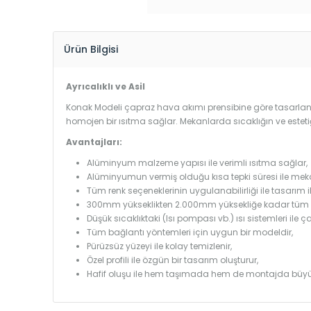
Ürün Bilgisi
Ayrıcalıklı ve Asil
Konak Modeli çapraz hava akımı prensibine göre tasarlandı
homojen bir ısıtma sağlar. Mekanlarda sıcaklığın ve estet
Avantajları:
Alüminyum malzeme yapısı ile verimli ısıtma sağlar,
Alüminyumun vermiş olduğu kısa tepki süresi ile mekanl
Tüm renk seçeneklerinin uygulanabilirliği ile tasarım i
300mm yükseklikten 2.000mm yüksekliğe kadar tüm boy
Düşük sıcaklıktaki (Isı pompası vb.) ısı sistemleri ile 
Tüm bağlantı yöntemleri için uygun bir modeldir,
Pürüzsüz yüzeyi ile kolay temizlenir,
Özel profili ile özgün bir tasarım oluşturur,
Hafif oluşu ile hem taşımada hem de montajda büyü