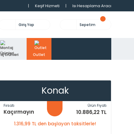
|
Keşif Hizmeti
|
Isı Hesaplama Aracı
Giriş Yap
Sepetim
aj Ürünleri
Outlet
Konak
Fırsatı
Ürün Fiyatı
Kaçırmayın
10.886,22 TL
1.316,99 TL den başlayan taksitlerle!