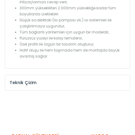
ihtiyaçlarınıza cevap verir,
300mm yükseklikten 2.000mm yüksekliğe kadar tüm
boyutlarda üretilebilir.
Düşük sıcaklıktaki (Isı pompası vb.) ısı sistemleri ile
çalıştırılmaya uygundur,
Tüm bağlantı yöntemleri için uygun bir modeldir,
Pürüzsüz yüzeyi ile kolay temizlenir,
Özel profili ile özgün bir tasarım oluşturur,
Hafif oluşu ile hem taşımada hem de montajda büyük
avantaj sağlar.
Teknik Çizim
Model /
Model
Yükseklik /
Height
Eksenle
Kodu /
Code
(mm)
(mm)
KN
300
275
KN
375
350
KN
450
425