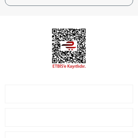
tasarladığınız boyut ve renge göre üretilebilen Radyatör ve
havlupanlarımız mekânlarınıza değer katmaktadır.
Radyal sunmuş olduğu Alüminyum radyatör ve
havlupanların tamamlayıcısı olan vana, montaj aparatı,
termostat, boru gizleme kılıfı gibi aksesuarları ile de özel
çözümler oluşturmaktadır.
Size özel olarak üretilen Radyatör ve havlupan seçerken
yardıma ihtiyacınız olduğunda,
0850 308 08 08
no’lu şirket
hattımızdan bizlere ulaşabilirsiniz.
ÜRÜN GRUPLARI
HIZLI MENÜ