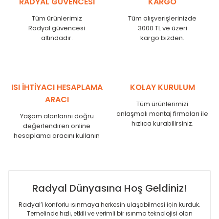
RADYAL GÜVENCESİ
KARGO
KN
525
500
KN
600
575
Tüm ürünlerimiz
Tüm alışverişlerinizde
KN
750
725
Radyal güvencesi
3000 TL ve üzeri
KN
825
800
altındadır.
kargo bizden.
KN
900
875
KN
1000
975
KN
1250
1225
KN
1500
1475
ISI İHTİYACI HESAPLAMA
KOLAY KURULUM
KN
1750
1725
ARACI
Tüm ürünlerimizi
anlaşmalı montaj firmaları ile
Yaşam alanlarını doğru
hızlıca kurabilirsiniz.
değerlendiren online
hesaplama aracını kullanın
Radyal Dünyasına Hoş Geldiniz!
Radyal’i konforlu ısınmaya herkesin ulaşabilmesi için kurduk.
Temelinde hızlı, etkili ve verimli bir ısınma teknolojisi olan