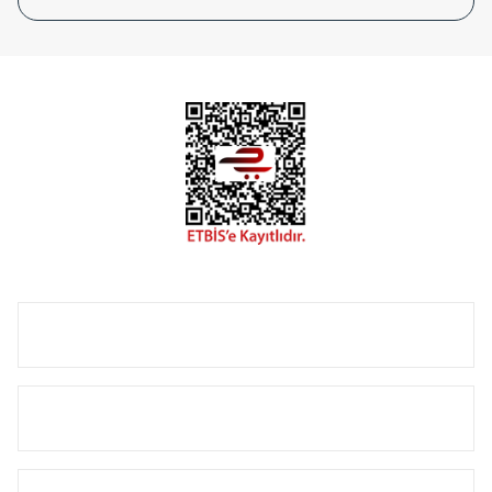
tasarladığınız boyut ve renge göre üretilebilen Radyatör ve
havlupanlarımız mekânlarınıza değer katmaktadır.
Radyal sunmuş olduğu Alüminyum radyatör ve
havlupanların tamamlayıcısı olan vana, montaj aparatı,
termostat, boru gizleme kılıfı gibi aksesuarları ile de özel
çözümler oluşturmaktadır.
Size özel olarak üretilen Radyatör ve havlupan seçerken
yardıma ihtiyacınız olduğunda,
0850 308 08 08
no’lu şirket
hattımızdan bizlere ulaşabilirsiniz.
ÜRÜN GRUPLARI
HIZLI MENÜ