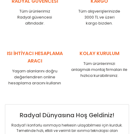
RADYAL GÜVENCESİ
KARGO
KN
525
500
KN
600
575
Tüm ürünlerimiz
Tüm alışverişlerinizde
KN
750
725
Radyal güvencesi
3000 TL ve üzeri
KN
825
800
altındadır.
kargo bizden.
KN
900
875
KN
1000
975
KN
1250
1225
KN
1500
1475
ISI İHTİYACI HESAPLAMA
KOLAY KURULUM
KN
1750
1725
ARACI
Tüm ürünlerimizi
anlaşmalı montaj firmaları ile
Yaşam alanlarını doğru
hızlıca kurabilirsiniz.
değerlendiren online
hesaplama aracını kullanın
Radyal Dünyasına Hoş Geldiniz!
Radyal’i konforlu ısınmaya herkesin ulaşabilmesi için kurduk.
Temelinde hızlı, etkili ve verimli bir ısınma teknolojisi olan