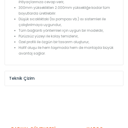
ihtiyaçlarınıza cevap verir,
300mm yükseklikten 2.000mm yüksekliğe kadar tüm
boyutlarda üretilebilir.
Düşük sıcaklıktaki (Isı pompası vb.) ısı sistemleri ile
çalıştırılmaya uygundur,
Tüm bağlantı yöntemleri için uygun bir modeldir,
Pürüzsüz yüzeyi ile kolay temizlenir,
Özel profili ile özgün bir tasarım oluşturur,
Hafif oluşu ile hem taşımada hem de montajda büyük
avantaj sağlar.
Teknik Çizim
Model /
Model
Yükseklik /
Height
Eksenle
Kodu /
Code
(mm)
(mm)
KN
300
275
KN
375
350
KN
450
425