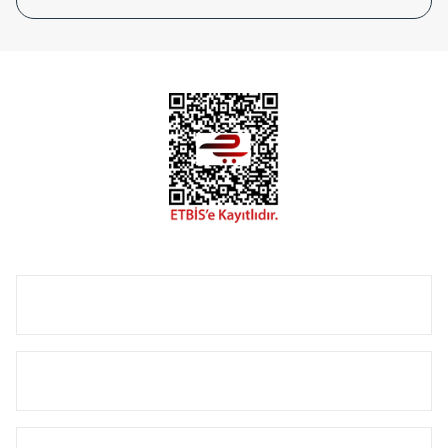
tasarladığınız boyut ve renge göre üretilebilen Radyatör ve
havlupanlarımız mekânlarınıza değer katmaktadır.
Radyal sunmuş olduğu Alüminyum radyatör ve
havlupanların tamamlayıcısı olan vana, montaj aparatı,
termostat, boru gizleme kılıfı gibi aksesuarları ile de özel
çözümler oluşturmaktadır.
Size özel olarak üretilen Radyatör ve havlupan seçerken
yardıma ihtiyacınız olduğunda,
0850 308 08 08
no’lu şirket
hattımızdan bizlere ulaşabilirsiniz.
ÜRÜN GRUPLARI
HIZLI MENÜ