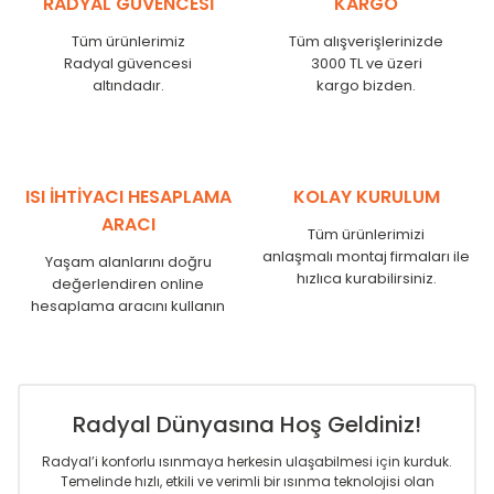
RADYAL GÜVENCESİ
KARGO
KN
525
500
KN
600
575
Tüm ürünlerimiz
Tüm alışverişlerinizde
KN
750
725
Radyal güvencesi
3000 TL ve üzeri
KN
825
800
altındadır.
kargo bizden.
KN
900
875
KN
1000
975
KN
1250
1225
KN
1500
1475
ISI İHTİYACI HESAPLAMA
KOLAY KURULUM
KN
1750
1725
ARACI
Tüm ürünlerimizi
anlaşmalı montaj firmaları ile
Yaşam alanlarını doğru
hızlıca kurabilirsiniz.
değerlendiren online
hesaplama aracını kullanın
Radyal Dünyasına Hoş Geldiniz!
Radyal’i konforlu ısınmaya herkesin ulaşabilmesi için kurduk.
Temelinde hızlı, etkili ve verimli bir ısınma teknolojisi olan