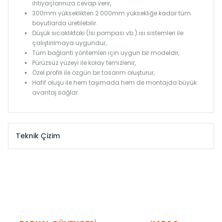
ihtiyaçlarınıza cevap verir,
300mm yükseklikten 2.000mm yüksekliğe kadar tüm
boyutlarda üretilebilir.
Düşük sıcaklıktaki (Isı pompası vb.) ısı sistemleri ile
çalıştırılmaya uygundur,
Tüm bağlantı yöntemleri için uygun bir modeldir,
Pürüzsüz yüzeyi ile kolay temizlenir,
Özel profili ile özgün bir tasarım oluşturur,
Hafif oluşu ile hem taşımada hem de montajda büyük
avantaj sağlar.
Teknik Çizim
Model /
Model
Yükseklik /
Height
Eksenle
Kodu /
Code
(mm)
(mm)
KN
300
275
KN
375
350
KN
450
425