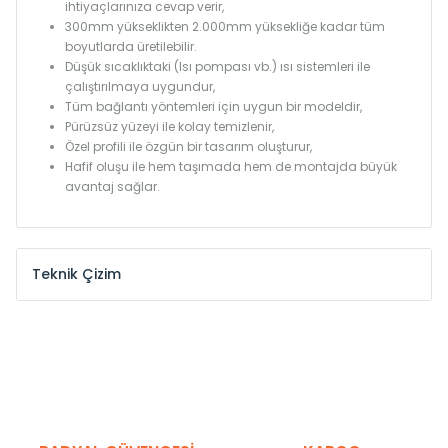
ihtiyaçlarınıza cevap verir,
300mm yükseklikten 2.000mm yüksekliğe kadar tüm
boyutlarda üretilebilir.
Düşük sıcaklıktaki (Isı pompası vb.) ısı sistemleri ile
çalıştırılmaya uygundur,
Tüm bağlantı yöntemleri için uygun bir modeldir,
Pürüzsüz yüzeyi ile kolay temizlenir,
Özel profili ile özgün bir tasarım oluşturur,
Hafif oluşu ile hem taşımada hem de montajda büyük
avantaj sağlar.
Teknik Çizim
Model /
Model
Yükseklik /
Height
Eksenle
Kodu /
Code
(mm)
(mm)
KN
300
275
KN
375
350
KN
450
425