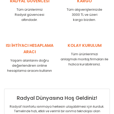
RADYAL GÜVENCESİ
KARGO
KN
525
500
KN
600
575
Tüm ürünlerimiz
Tüm alışverişlerinizde
KN
750
725
Radyal güvencesi
3000 TL ve üzeri
KN
825
800
altındadır.
kargo bizden.
KN
900
875
KN
1000
975
KN
1250
1225
KN
1500
1475
ISI İHTİYACI HESAPLAMA
KOLAY KURULUM
KN
1750
1725
ARACI
Tüm ürünlerimizi
anlaşmalı montaj firmaları ile
Yaşam alanlarını doğru
hızlıca kurabilirsiniz.
değerlendiren online
hesaplama aracını kullanın
Radyal Dünyasına Hoş Geldiniz!
Radyal’i konforlu ısınmaya herkesin ulaşabilmesi için kurduk.
Temelinde hızlı, etkili ve verimli bir ısınma teknolojisi olan