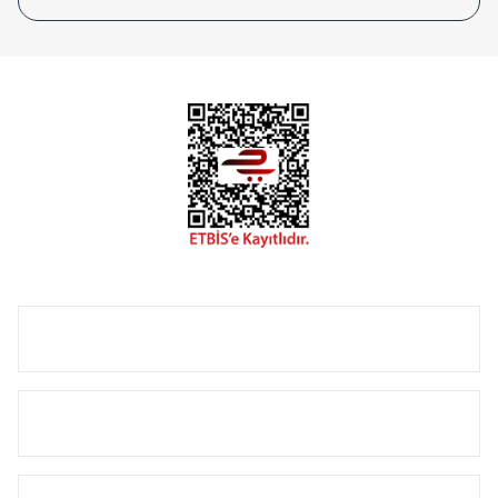
tasarladığınız boyut ve renge göre üretilebilen Radyatör ve
havlupanlarımız mekânlarınıza değer katmaktadır.
Radyal sunmuş olduğu Alüminyum radyatör ve
havlupanların tamamlayıcısı olan vana, montaj aparatı,
termostat, boru gizleme kılıfı gibi aksesuarları ile de özel
çözümler oluşturmaktadır.
Size özel olarak üretilen Radyatör ve havlupan seçerken
yardıma ihtiyacınız olduğunda,
0850 308 08 08
no’lu şirket
hattımızdan bizlere ulaşabilirsiniz.
ÜRÜN GRUPLARI
HIZLI MENÜ