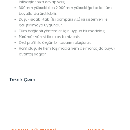
ihtiyaçlarınıza cevap verir,
300mm yükseklikten 2.000mm yüksekliğe kadar tüm
boyutlarda üretilebilir.
Düşük sıcaklıktaki (Isı pompası vb.) ısı sistemleri ile
çalıştırılmaya uygundur,
Tüm bağlantı yöntemleri için uygun bir modeldir,
Pürüzsüz yüzeyi ile kolay temizlenir,
Özel profili ile özgün bir tasarım oluşturur,
Hafif oluşu ile hem taşımada hem de montajda büyük
avantaj sağlar.
Teknik Çizim
Model /
Model
Yükseklik /
Height
Eksenle
Kodu /
Code
(mm)
(mm)
KN
300
275
KN
375
350
KN
450
425