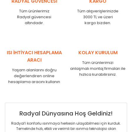
RADYAL GÜVENCESİ
KARGO
KN
525
500
KN
600
575
Tüm ürünlerimiz
Tüm alışverişlerinizde
KN
750
725
Radyal güvencesi
3000 TL ve üzeri
KN
825
800
altındadır.
kargo bizden.
KN
900
875
KN
1000
975
KN
1250
1225
KN
1500
1475
ISI İHTİYACI HESAPLAMA
KOLAY KURULUM
KN
1750
1725
ARACI
Tüm ürünlerimizi
anlaşmalı montaj firmaları ile
Yaşam alanlarını doğru
hızlıca kurabilirsiniz.
değerlendiren online
hesaplama aracını kullanın
Radyal Dünyasına Hoş Geldiniz!
Radyal’i konforlu ısınmaya herkesin ulaşabilmesi için kurduk.
Temelinde hızlı, etkili ve verimli bir ısınma teknolojisi olan