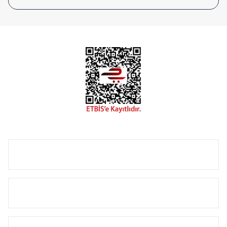
tasarladığınız boyut ve renge göre üretilebilen Radyatör ve
havlupanlarımız mekânlarınıza değer katmaktadır.
Radyal sunmuş olduğu Alüminyum radyatör ve
havlupanların tamamlayıcısı olan vana, montaj aparatı,
termostat, boru gizleme kılıfı gibi aksesuarları ile de özel
çözümler oluşturmaktadır.
Size özel olarak üretilen Radyatör ve havlupan seçerken
yardıma ihtiyacınız olduğunda,
0850 308 08 08
no’lu şirket
hattımızdan bizlere ulaşabilirsiniz.
ÜRÜN GRUPLARI
HIZLI MENÜ