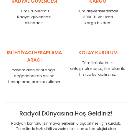
RADYAL GÜVENCESİ
KARGO
KN
525
500
KN
600
575
Tüm ürünlerimiz
Tüm alışverişlerinizde
KN
750
725
Radyal güvencesi
3000 TL ve üzeri
KN
825
800
altındadır.
kargo bizden.
KN
900
875
KN
1000
975
KN
1250
1225
KN
1500
1475
ISI İHTİYACI HESAPLAMA
KOLAY KURULUM
KN
1750
1725
ARACI
Tüm ürünlerimizi
anlaşmalı montaj firmaları ile
Yaşam alanlarını doğru
hızlıca kurabilirsiniz.
değerlendiren online
hesaplama aracını kullanın
Radyal Dünyasına Hoş Geldiniz!
Radyal’i konforlu ısınmaya herkesin ulaşabilmesi için kurduk.
Temelinde hızlı, etkili ve verimli bir ısınma teknolojisi olan