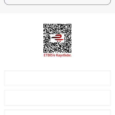
tasarladığınız boyut ve renge göre üretilebilen Radyatör ve
havlupanlarımız mekânlarınıza değer katmaktadır.
Radyal sunmuş olduğu Alüminyum radyatör ve
havlupanların tamamlayıcısı olan vana, montaj aparatı,
termostat, boru gizleme kılıfı gibi aksesuarları ile de özel
çözümler oluşturmaktadır.
Size özel olarak üretilen Radyatör ve havlupan seçerken
yardıma ihtiyacınız olduğunda,
0850 308 08 08
no’lu şirket
hattımızdan bizlere ulaşabilirsiniz.
ÜRÜN GRUPLARI
HIZLI MENÜ