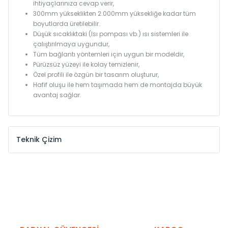
ihtiyaçlarınıza cevap verir,
300mm yükseklikten 2.000mm yüksekliğe kadar tüm
boyutlarda üretilebilir.
Düşük sıcaklıktaki (Isı pompası vb.) ısı sistemleri ile
çalıştırılmaya uygundur,
Tüm bağlantı yöntemleri için uygun bir modeldir,
Pürüzsüz yüzeyi ile kolay temizlenir,
Özel profili ile özgün bir tasarım oluşturur,
Hafif oluşu ile hem taşımada hem de montajda büyük
avantaj sağlar.
Teknik Çizim
Model /
Model
Yükseklik /
Height
Eksenle
Kodu /
Code
(mm)
(mm)
KN
300
275
KN
375
350
KN
450
425