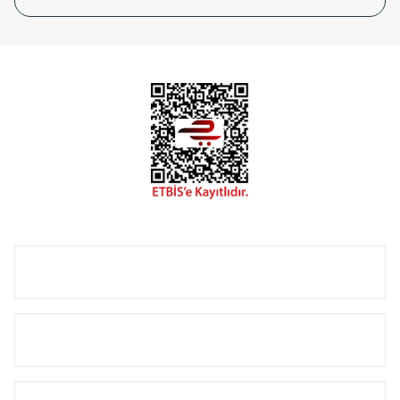
tasarladığınız boyut ve renge göre üretilebilen Radyatör ve
havlupanlarımız mekânlarınıza değer katmaktadır.
Radyal sunmuş olduğu Alüminyum radyatör ve
havlupanların tamamlayıcısı olan vana, montaj aparatı,
termostat, boru gizleme kılıfı gibi aksesuarları ile de özel
çözümler oluşturmaktadır.
Size özel olarak üretilen Radyatör ve havlupan seçerken
yardıma ihtiyacınız olduğunda,
0850 308 08 08
no’lu şirket
hattımızdan bizlere ulaşabilirsiniz.
ÜRÜN GRUPLARI
HIZLI MENÜ