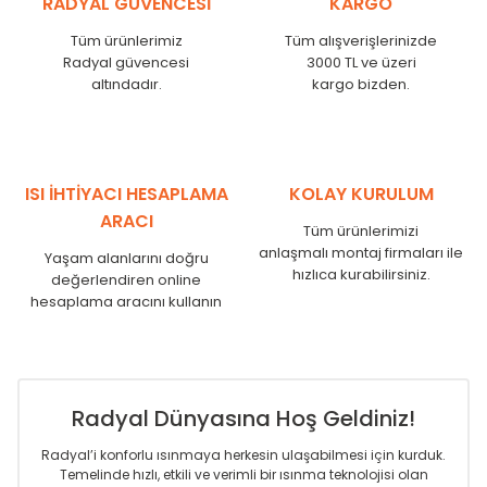
RADYAL GÜVENCESİ
KARGO
KN
525
500
KN
600
575
Tüm ürünlerimiz
Tüm alışverişlerinizde
KN
750
725
Radyal güvencesi
3000 TL ve üzeri
KN
825
800
altındadır.
kargo bizden.
KN
900
875
KN
1000
975
KN
1250
1225
KN
1500
1475
ISI İHTİYACI HESAPLAMA
KOLAY KURULUM
KN
1750
1725
ARACI
Tüm ürünlerimizi
anlaşmalı montaj firmaları ile
Yaşam alanlarını doğru
hızlıca kurabilirsiniz.
değerlendiren online
hesaplama aracını kullanın
Radyal Dünyasına Hoş Geldiniz!
Radyal’i konforlu ısınmaya herkesin ulaşabilmesi için kurduk.
Temelinde hızlı, etkili ve verimli bir ısınma teknolojisi olan