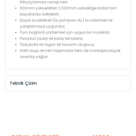
ihtiyaçlarınıza cevap verir,
300mm yükseklikten 2.000mm yüksekliğe kadar tüm
boyutlarda üretilebilir.
Düşük sıcaklıktaki (Isı pompası vb.) ısı sistemleri ile
çalıştırılmaya uygundur,
Tüm bağlantı yöntemleri için uygun bir modeldir,
Pürüzsüz yüzeyi ile kolay temizlenir,
Özel profili ile özgün bir tasarım oluşturur,
Hafif oluşu ile hem taşımada hem de montajda büyük
avantaj sağlar.
Teknik Çizim
Model /
Model
Yükseklik /
Height
Eksenle
Kodu /
Code
(mm)
(mm)
KN
300
275
KN
375
350
KN
450
425